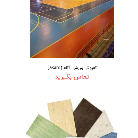
کفپوش ورزشی آکام (akam)
تماس بگیرید