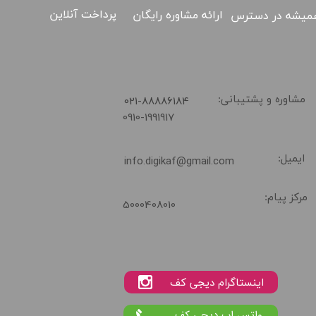
پرداخت آنلاین
ارائه مشاوره رایگان
میشه در دسترس
​021-88886184
مشاوره و پشتیبانی:
0910-1991917
ایمیل:
info.digikaf@gmail.com
مرکز پیام:
5000408010
واتس اپ دیجی کف