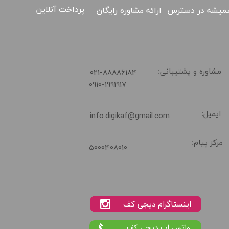
پرداخت آنلاین
ارائه مشاوره رایگان
میشه در دسترس
​021-88886184
مشاوره و پشتیبانی:
0910-1991917
ایمیل:
info.digikaf@gmail.com
02188886184
مرکز پیام:
5000408010
واتس اپ دیجی کف