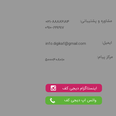
​021-88886184
مشاوره و پشتیبانی:
0910-1991917
ایمیل:
info.digikaf@gmail.com
مرکز پیام:
5000408010
واتس اپ دیجی کف