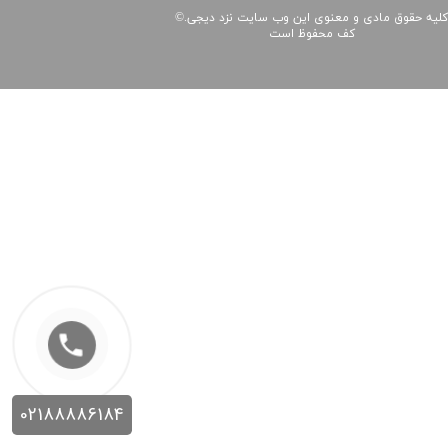
لیه حقوق مادی و معنوی این
وب سایت
نزد
دیجی
©.
کف
محفوظ است