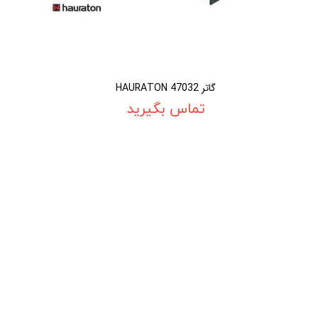
گاتر HAURATON 47032
تماس بگیرید
02188886184