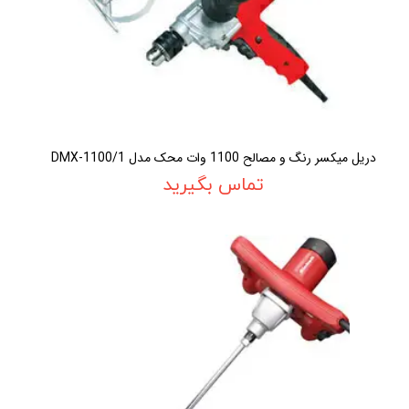
دريل ميکسر رنگ و مصالح 1100 وات محک مدل DMX-1100/1
تماس بگیرید