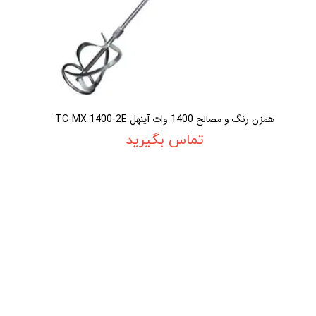
همزن رنگ و مصالح 1400 وات آينهل TC-MX 1400-2E
تماس بگیرید