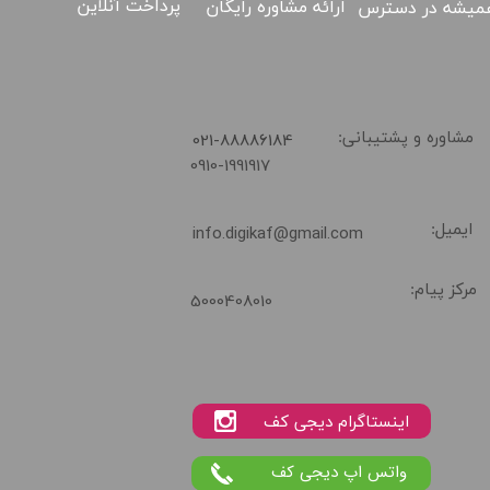
پرداخت آنلاین
ارائه مشاوره رایگان
میشه در دسترس
02188886184
​021-88886184
مشاوره و پشتیبانی:
0910-1991917
ایمیل:
info.digikaf@gmail.com
مرکز پیام:
5000408010
واتس اپ دیجی کف