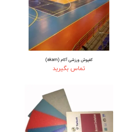
کفپوش ورزشی آکام (akam)
تماس بگیرید