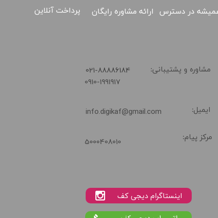
پرداخت آنلاین
ارائه مشاوره رایگان
میشه در دسترس
02188886184
​021-88886184
مشاوره و پشتیبانی:
0910-1991917
ایمیل:
info.digikaf@gmail.com
مرکز پیام:
5000408010