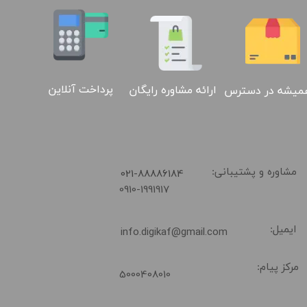
پرداخت آنلاین
ارائه مشاوره رایگان
میشه در دسترس
​021-88886184
مشاوره و پشتیبانی:
0910-1991917
02188886184
ایمیل:
info.digikaf@gmail.com
مرکز پیام:
5000408010