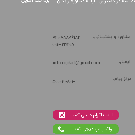
پرداخت آنلاین
ارائه مشاوره رایگان
میشه در دسترس
02188886184
​021-88886184
مشاوره و پشتیبانی:
0910-1991917
ایمیل:
info.digikaf@gmail.com
مرکز پیام:
5000408010
واتس اپ دیجی کف