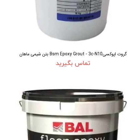
گروت اپوکسیBsm Epoxy Grout - 3c-N10 بتن شیمی ماهان
تماس بگیرید