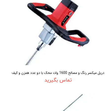
دريل ميکسر رنگ و مصالح 1600 وات محک با دو عدد همزن و کيف
تماس بگیرید