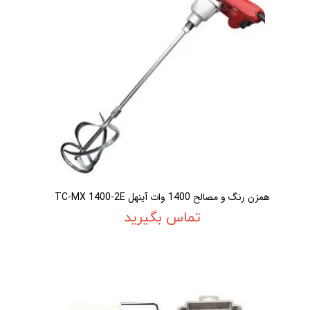
همزن رنگ و مصالح 1400 وات آينهل TC-MX 1400-2E
تماس بگیرید