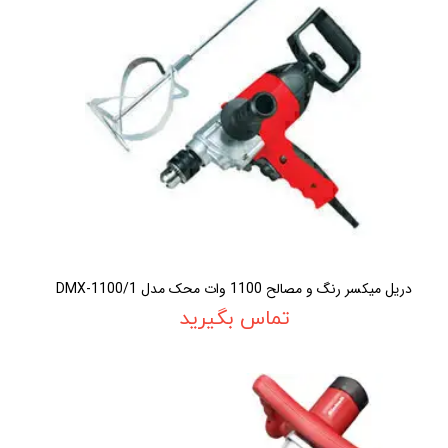
دريل ميکسر رنگ و مصالح 1100 وات محک مدل DMX-1100/1
تماس بگیرید