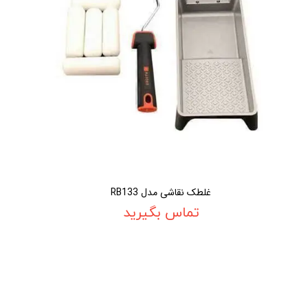
غلطک نقاشی مدل RB133
تماس بگیرید