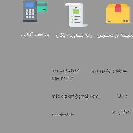
02188886184
پرداخت آنلاین
ارائه مشاوره رایگان
میشه در دسترس
​021-88886184
مشاوره و پشتیبانی:
0910-1991917
ایمیل:
info.digikaf@gmail.com
مرکز پیام:
5000408010