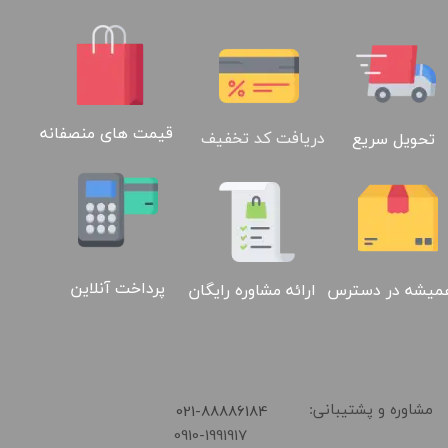
قیمت های منصفانه
دریافت کد تخفیف
تحویل سریع
پرداخت آنلاین
ارائه مشاوره رایگان
میشه در دسترس
​021-88886184
مشاوره و پشتیبانی:
0910-1991917