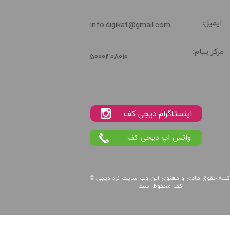
ایمیل:
info.digikaf@gmail.com
مرکز پیام:
5000408010
واتس اپ دیجی کف
لیه حقوق مادی و معنوی این
وب سایت
نزد
دیجی
©.
کف
محفوظ است