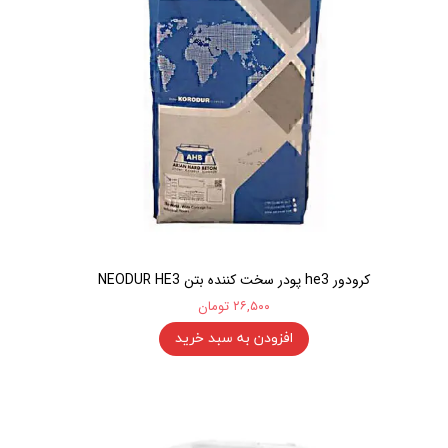
کرودور he3 پودر سخت کننده بتن NEODUR HE3
۲۶,۵۰۰ تومان
افزودن به سبد خرید