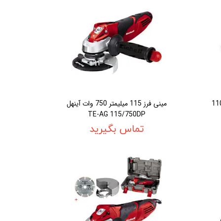
يليمتر دسته بلند 1100
مينی فرز 115 ميليمتر 750 وات آينهل
TE-AG 115/750DP
تماس بگیرید