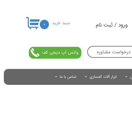
سبد خرید
ورود
/
ثبت نام
۰
حساب کاربری من
تغییر گذر واژه
درخواست مشاوره
واتس اپ دیجی کف
سفارشات
خروج از حساب کاربری
ن
ابزار آلات کفسازی
تماس با ما