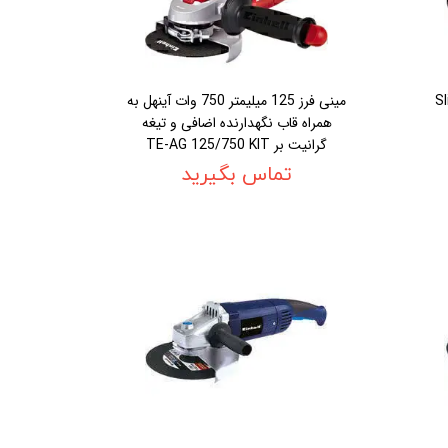
تر 800 وات Slim
مينی فرز 125 ميليمتر 750 وات آينهل به
همراه قاب نگهدارنده اضافی و تيغه
گرانيت بر TE-AG 125/750 KIT
تماس بگیرید