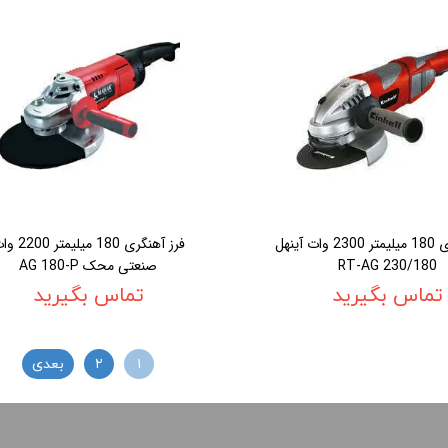
فرز آهنگری 180 ميليمتر 2300 وات آينهل
فرز آهنگرى 180 ميليمت
RT-AG 230/180
صنعتی محک AG 180-P
تماس بگیرید
تماس بگیرید
۱
۲
بعدی