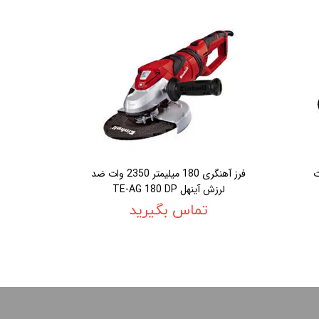
ر 2200 وات
فرز آهنگری 180 ميليمتر 2350 وات ضد
لرزش آينهل TE-AG 180 DP
تماس بگیرید
02188886184