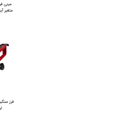
متغير آينهل -AG 125 CE
لرز