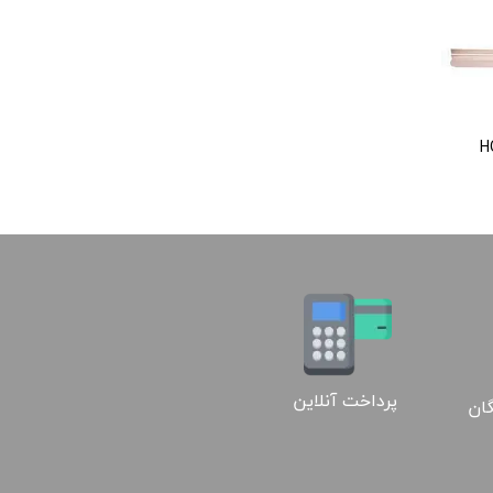
02188886184
پرداخت آنلاین
گان