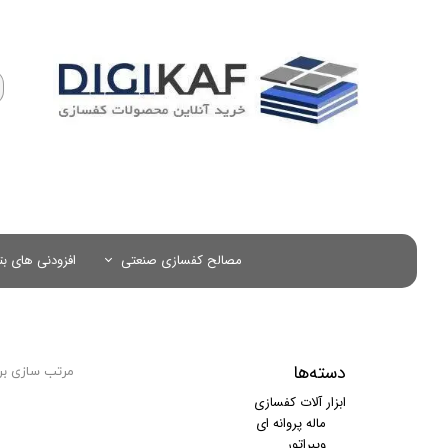
کفسازی​​​​​​​
پرگاس سازه
مصالح کفسازی صنعتی
افزودنی های ب
الیاف میکروسنتتیک ( PP ، شیشه ، کربن )
دسته‌ها
مرتب سازی بر
ابزار آلات کفسازی
ماله پروانه ای
ویبراتور