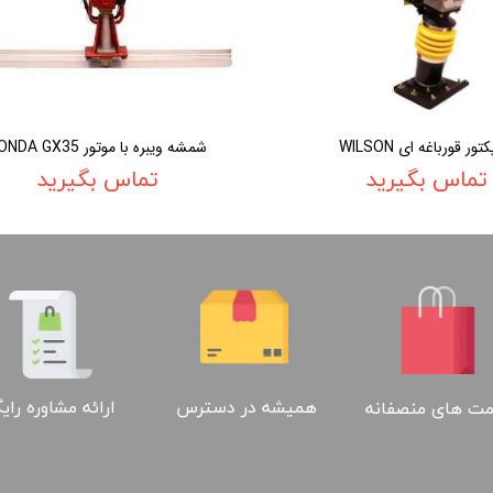
تور قورباغه ای WILSON
شمشه ویبره با موتور HONDA GX35
تماس بگیرید
تماس بگیرید
ارائه مشاوره رای
همیشه در دسترس
ت های منصفانه