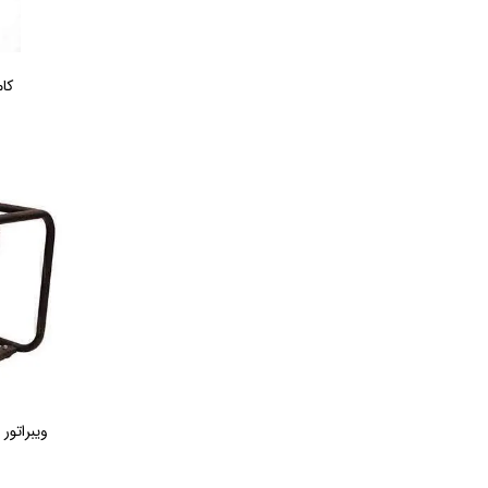
کام
ویبراتور بنزینی ON