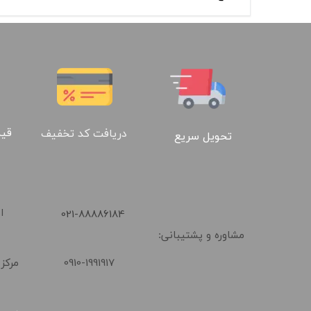
قیم
دریافت کد تخفیف
تحویل سریع
​021-88886184
ا
مشاوره و پشتیبانی:
0910-1991917
مرکز 