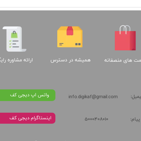
ارائه مشاوره رای
همیشه در دسترس
ت های منصفانه
واتس اپ دیجی کف
info.digikaf@gmail.com
یمیل:
5000408010
پیام: