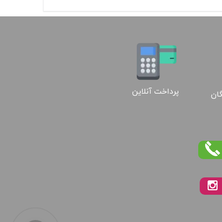
پرداخت آنلاین
گان
02188886184