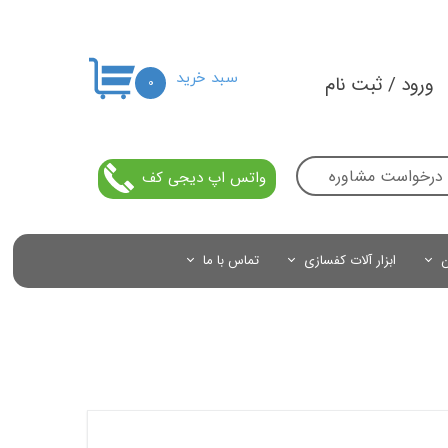
سبد خرید
ورود
/
ثبت نام
۰
حساب کاربری من
تغییر گذر واژه
درخواست مشاوره
واتس اپ دیجی کف
سفارشات
خروج از حساب کاربری
ن
ابزار آلات کفسازی
تماس با ما