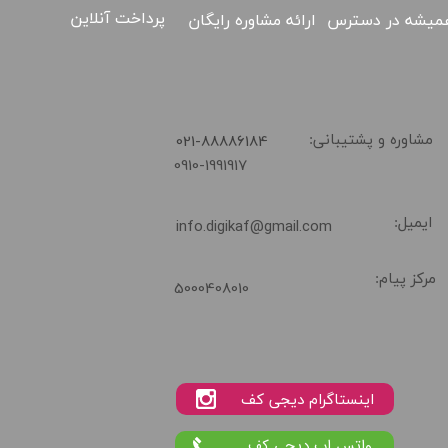
پرداخت آنلاین
ارائه مشاوره رایگان
میشه در دسترس
​021-88886184
مشاوره و پشتیبانی:
0910-1991917
ایمیل:
info.digikaf@gmail.com
02188886184
مرکز پیام:
5000408010
واتس اپ دیجی کف