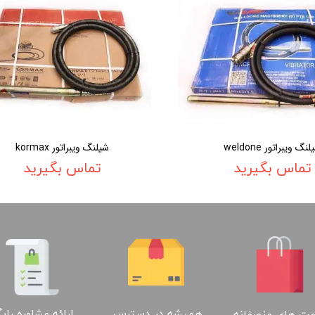
نگ ویبراتور weldone
شیلنگ ویبراتور kormax
تماس بگیرید
تماس بگیرید
ارائه مشاوره رای
همیشه در دسترس
ت های منصفانه