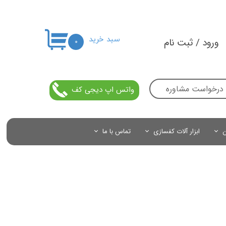
سبد خرید
ورود
/
ثبت نام
۰
حساب کاربری من
تغییر گذر واژه
درخواست مشاوره
واتس اپ دیجی کف
سفارشات
خروج از حساب کاربری
ن
ابزار آلات کفسازی
تماس با ما