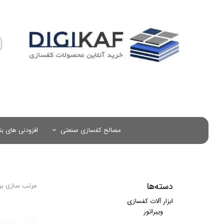
کفسازی​​​​​​​
پرگاس سازه
مصالح کفسازی صنعتی
افزودنی های ب
الیاف میکروسنتتیک ( PP ، شیشه ، کربن )
دسته‌ها
مرتب سازی بر
ابزار آلات کفسازی
ویبراتور