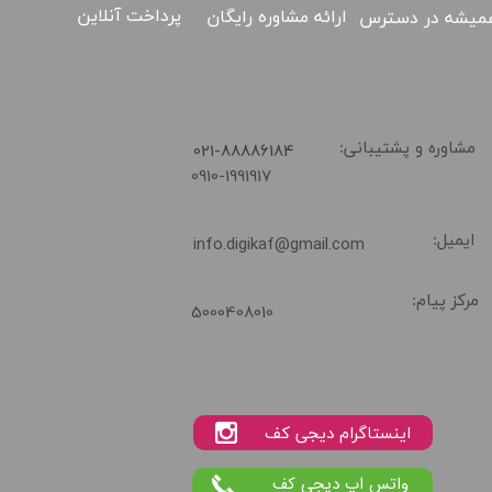
پرداخت آنلاین
ارائه مشاوره رایگان
میشه در دسترس
​021-88886184
مشاوره و پشتیبانی:
0910-1991917
02188886184
ایمیل:
info.digikaf@gmail.com
مرکز پیام:
5000408010
واتس اپ دیجی کف