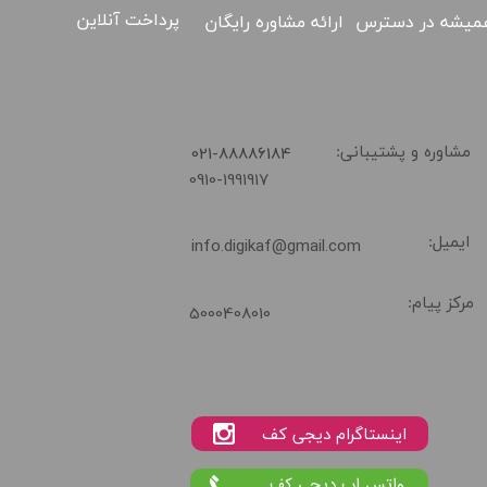
پرداخت آنلاین
ارائه مشاوره رایگان
میشه در دسترس
​021-88886184
مشاوره و پشتیبانی:
0910-1991917
ایمیل:
info.digikaf@gmail.com
02188886184
مرکز پیام:
5000408010
واتس اپ دیجی کف