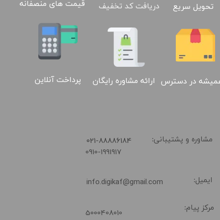
قیمت های منصفانه
دریافت کد تخفیف
تحویل سریع
پرداخت آنلاین
ارائه مشاوره رایگان
میشه در دسترس
​021-88886184
مشاوره و پشتیبانی:
0910-1991917
ایمیل:
info.digikaf@gmail.com
مرکز پیام:
5000408010