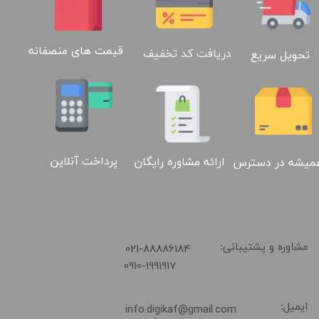
قیمت های منصفانه
دریافت کد تخفیف
تحویل سریع
پرداخت آنلاین
ارائه مشاوره رایگان
میشه در دسترس
​021-88886184
مشاوره و پشتیبانی:
0910-1991917
ایمیل:
info.digikaf@gmail.com