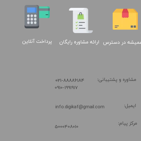
پرداخت آنلاین
ارائه مشاوره رایگان
میشه در دسترس
02188886184
​021-88886184
مشاوره و پشتیبانی:
0910-1991917
ایمیل:
info.digikaf@gmail.com
مرکز پیام:
5000408010