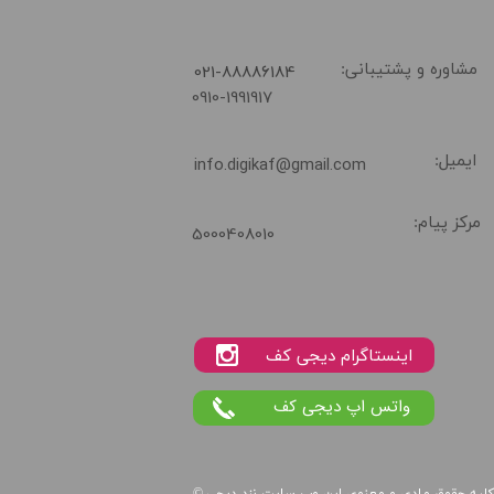
​021-88886184
مشاوره و پشتیبانی:
02188886184
0910-1991917
ایمیل:
info.digikaf@gmail.com
مرکز پیام:
5000408010
واتس اپ دیجی کف
لیه حقوق مادی و معنوی این
وب سایت
نزد
دیجی
©.