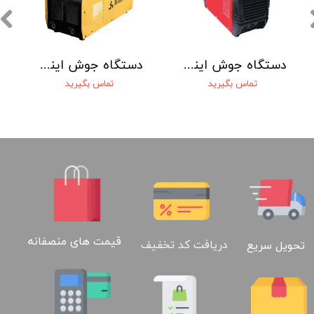
دستگاه جوش اينورتر 250 آمپر محک MMA-250 A
دستگاه جوش اينورتر 200 آمپر محک mosfet با کيف آلومينيومی ARC 200 S
تماس بگیرید
تماس بگیرید
قیمت های منصفانه
دریافت کد تخفیف
تحویل سریع