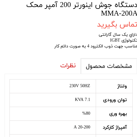
دستگاه جوش اينورتر 200 آمپر محک
MMA-200
ماس بگیرید
اراي يک سال گارانتی
کنولوژی IGBT
ناسب جهت ذوب الکترود 4 به صورت دائم کار
نظرات
مشخصات محصول
ولتاژ
230V 50HZ
توان ورودی
7.1 KVA
بهره وری
%80
آمپراژ کارکرد
20-200 A