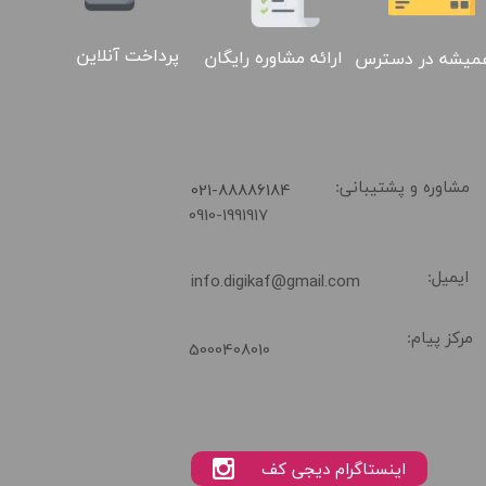
پرداخت آنلاین
ارائه مشاوره رایگان
میشه در دسترس
02188886184
​021-88886184
مشاوره و پشتیبانی:
0910-1991917
ایمیل:
info.digikaf@gmail.com
مرکز پیام:
5000408010