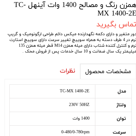
همزن رنگ و مصالح 1400 وات آينهل TC-
MX 1400-2
ماس بگیرید
ور متغير و دارای دکمه نگهدارنده ميکس دائم طراحی ارگونوميک و گريپ
نرم در 4 طرف دسته به همراه سوييچ تغيير سرعت دارای سوييچ استارت
نرم و کنترل کننده شتاب دارای ميله همزن M14 قطر ميله همزن 135
يليمتر يک سال ضمانت و 10 سال خدمات پس از فروش محک .
نظرات
مشخصات محصول
مدل
TC-MX 1400-2E
ولتاژ
230V 50HZ
توان
1400 وات
سرعت
0-480/0-780rpm