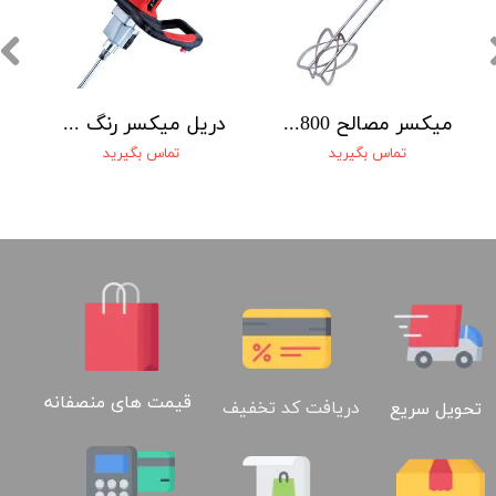
ميکسر مصالح 1800 وات دو محوره محک MX-1800
دريل ميکسر رنگ و مصالح 1600 وات محک با دو عدد همزن و کيف
تماس بگیرید
تماس بگیرید
قیمت های منصفانه
دریافت کد تخفیف
تحویل سریع