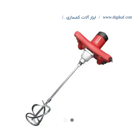
www.digikaf.co
ابزار آلات کفسازی
همزن رنگ و مصالح 1400 وات آينهل TC-MX 1400-2E