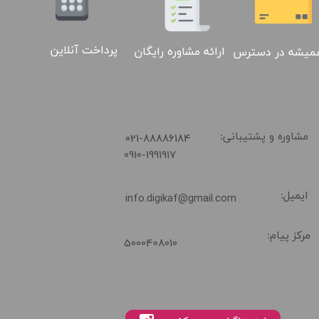
پرداخت آنلاین
ارائه مشاوره رایگان
میشه در دسترس
02188886184
​021-88886184
مشاوره و پشتیبانی:
0910-1991917
ایمیل:
info.digikaf@gmail.com
مرکز پیام:
5000408010