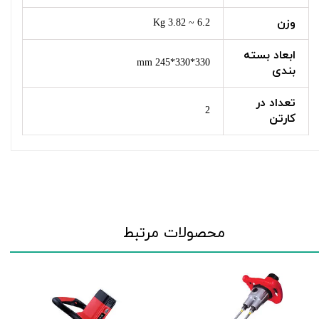
وزن
6.2 ~ 3.82 Kg
ابعاد بسته
330*330*245 mm
بندی
تعداد در
2
کارتن
محصولات مرتبط