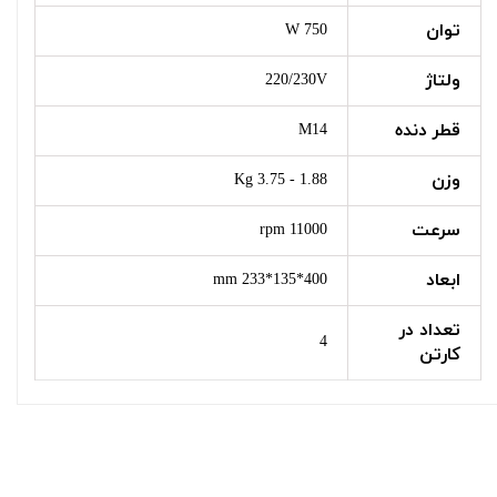
توان
750 W
ولتاژ
220/230V
قطر دنده
M14
وزن
1.88 - 3.75 Kg
سرعت
11000 rpm
ابعاد
400*135*233 mm
تعداد در
4
کارتن