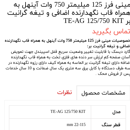
مينی فرز 125 ميليمتر 750 وات آينهل به
مراه قاب نگهدارنده اضافی و تيغه گرانيت
TE-AG 125/750 KIT
ماس بگیرید
خصوصيات مينی فرز 125 ميليمتر 750 وات آينهل به همراه قاب نگهدارنده
ضافی و تيغه گرانيت بر:
ارد ديسک با قابليت تغيير وضعيت سريع قفل اسپيندل جهت تعويض
سان صفحه کم لرزش سر دنده های فلزی تخت به همراه قاب نگهدارنده
ضافه دارای تيغه گرانيت بر الماسه به همراه کيف دارای رزوه نگهدارنده در
سه طرف دستگاه با کابل برق سه متری يک سال ضمانت و 10 سال خدمات
س از فروش محک .
نظرات
مشخصات محصول
مدل
TE-AG 125/750 KIT
قطر سنگ
22-115 mm