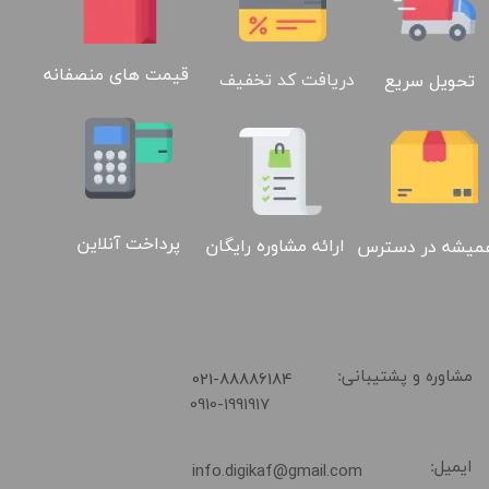
قیمت های منصفانه
دریافت کد تخفیف
تحویل سریع
پرداخت آنلاین
ارائه مشاوره رایگان
میشه در دسترس
02188886184
​021-88886184
مشاوره و پشتیبانی:
0910-1991917
ایمیل:
info.digikaf@gmail.com