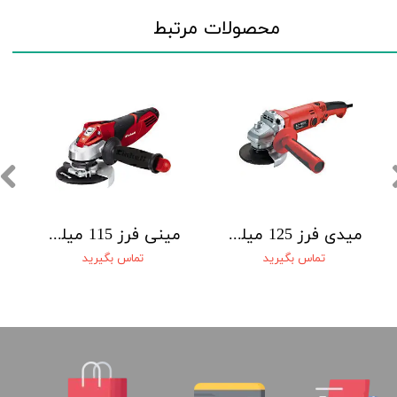
محصولات مرتبط
ميدی فرز 125 ميليمتر دسته بلند 1100 وات صنعتی محک AG-125-P
مينی فرز 115 ميليمتر 750 وات آينهل TE-AG 115/750DP
تماس بگیرید
تماس بگیرید