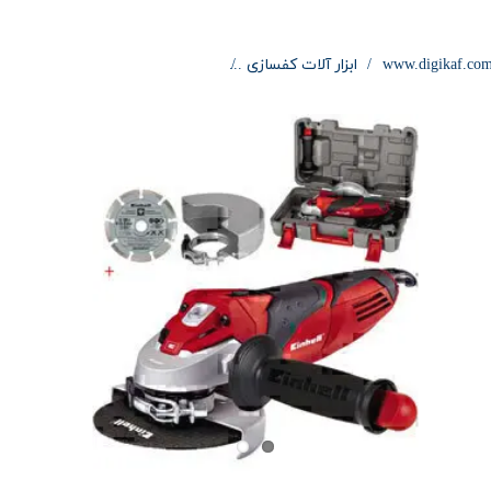
www.digikaf.co
ابزار آلات کفسازی
مينی فرز 125 ميليمتر 750 وات آينهل به همراه قاب نگهدارنده اضافی و تيغه گرانيت بر TE-AG 125/750 KIT