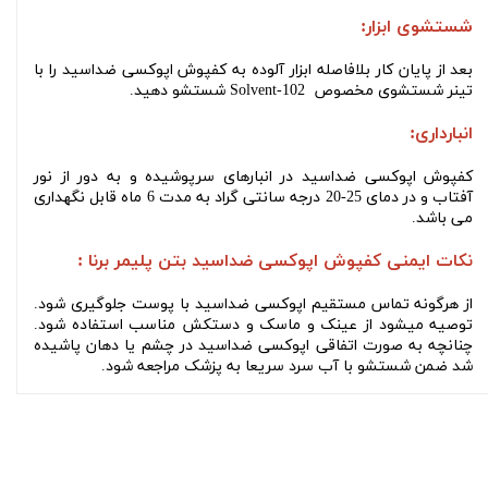
شستشوی ابزار:
بعد از پایان کار بلافاصله ابزار آلوده به کفپوش اپوکسی ضداسید را با
تینر شستشوی مخصوص
Solvent-102
شستشو دهید.
انبارداری:
کفپوش اپوکسی ضداسید در انبارهای سرپوشیده و به دور از نور
آفتاب و در دمای 25-20 درجه سانتی گراد به مدت 6 ماه قابل نگهداری
می باشد.
نکات ایمنی
کفپوش اپوکسی ضداسید بتن پلیمر برنا
:
از هرگونه تماس مستقیم اپوکسی ضداسید با پوست جلوگیری شود.
توصیه میشود از عینک و ماسک و دستکش مناسب استفاده شود.
چنانچه به صورت اتفاقی اپوکسی ضداسید در چشم یا دهان پاشیده
شد ضمن شستشو با آب سرد سریعا به پزشک مراجعه شود.