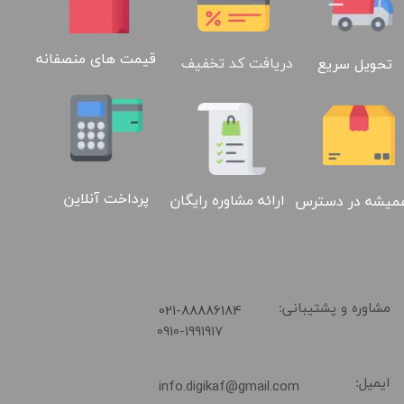
02188886184
قیمت های منصفانه
دریافت کد تخفیف
تحویل سریع
پرداخت آنلاین
ارائه مشاوره رایگان
میشه در دسترس
​021-88886184
مشاوره و پشتیبانی:
0910-1991917
ایمیل:
info.digikaf@gmail.com