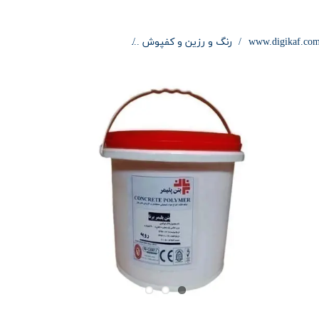
www.digikaf.co
رنگ و رزین و کفپوش
کفپوش اپوکسی ضداسید بتن پل