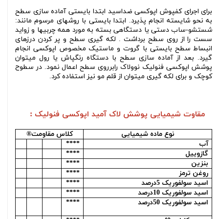
برای اجرای کفپوش اپوکسی ضداسید ابتدا بایستی آماده سازی سطح
به نحو شایسته انجام پذیرد. ابتدا بایستی با روشهای مرسوم مانند:
شستشو-ساب دستی یا دستگاهی بسته به مورد همه چربیها و زواید
سست را از روی سطح برداشت . لکه گیری سطح و پر کردن درزهای
انبساط سطح بایستی با گروت و ماستیک مخصوص اپوکسی انجام
گیرد. بعد از آماده سازی سطح با دستگاه رنگپاش یا رول میتوان
پوشش اپوکسی فنولیک نوولاک رابرروی سطح اعمال نمود. در سطوح
کوچک و برای لکه گیری میتوان از قلم مو نیز استفاده کرد.
مقاوت شیمیایی پوشش لاک آمید اپوکسی فنولیک :
نوع ماده شیمیایی
کلاس مقاومت®
آب
****
گازوییل
****
بنزین
****
روغن ترمز
****
اسید سولفوریک 5درصد
****
اسید سولفوریک 10درصد
****
اسید سولفوریک 50درصد
****