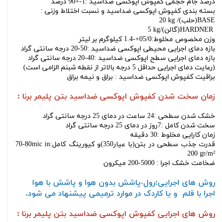
درصد جام حجمی کفپوش اپوکسی ضداسید :1-+90 درصد
بسته بندی کفپوش اپوکسی ضداسید و نسبت اختلاط وزنی :
BASE
(حلب)/
20 kg
HARDNER
(گالن)/
5 kg
وزن مخصوص مخلوط:05/0+-1.4 کیلوگرم بر لیتر
بازه دمای اجرایی محیطی اپوکسی ضداسید :50-20 درجه سانتی گراد
بازه دمای اجرایی سطح اپوکسی ضداسید :40-20 درجه سانتی گراد
(رعایت دمای اجرایی حداقل 5 درجه بالاتر از نقطه شبنم الزامی است)
براقیت کفپوش اپوکسی ضداسید : براق و نیمه براق
زمان سخت شدن کفپوش اپوکسی ضداسید بتن پلیمر برنا :
خشک شدن سطحی :24 ساعت در دمای 25 درجه سانتی گراد
سخت شدن کامل :7روز در دمای 25 درجه سانتی گراد
زمان کارایی مخلوط :30 دقیقه
قدرت جذب سطحی در بتن(با عیار350)و کیورینگ کامل:
70-80mic in
200 gr/m²
ضخامت خشک اجرا : 5000-200 میکرون
روش های اجرایی:رول-پاشش بدون هوا و پاشش با هوا
اجرا با قلم و یا کاردک در موارد ترمیمی پیشنهاد می شود.
روش های اجرایی
کفپوش اپوکسی ضداسید بتن پلیمر برنا
: