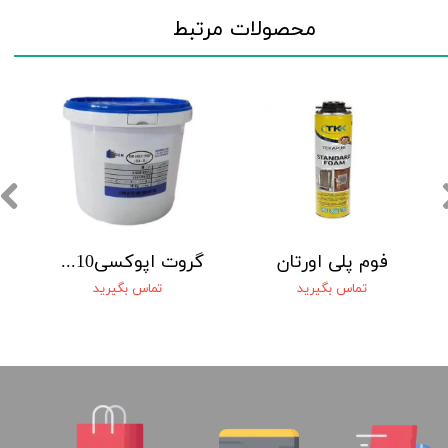
محصولات مرتبط
فوم پلی اورتان
گروت اپوکسیBsm Epoxy Grout - 3c-N10 بتن شیمی ماهان
تماس بگیرید
تماس بگیرید