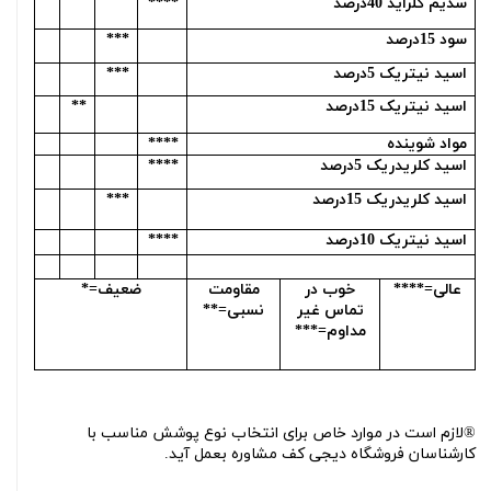
سدیم کلراید 40درصد
****
سود 15درصد
***
اسید نیتریک 5درصد
***
اسید نیتریک 15درصد
**
مواد شوینده
****
اسید کلریدریک 5درصد
****
اسید کلریدریک 15درصد
***
اسید نیتریک 10درصد
****
عالی=****
خوب در
مقاومت
ضعیف=*
تماس غیر
نسبی=**
مداوم=***
®لازم است در موارد خاص برای انتخاب نوع پوشش مناسب با
کارشناسان فروشگاه دیجی کف مشاوره بعمل آید.