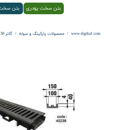
بتن سخت پودری
بتن سخت 
www.digikaf.com
محصولات پارکینگ و سوله
گاتر 40238 hauraton