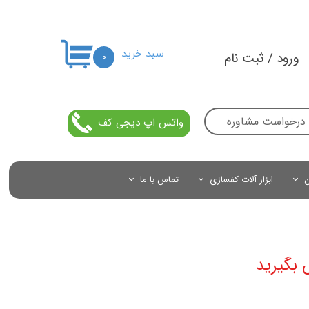
سبد خرید
ورود
/
ثبت نام
۰
حساب کاربری من
تغییر گذر واژه
درخواست مشاوره
واتس اپ دیجی کف
سفارشات
خروج از حساب کاربری
ن
ابزار آلات کفسازی
تماس با ما
 بگیرید