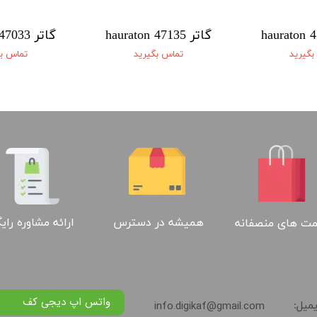
گاتر 47135 hauraton
گاتر 47033 hauraton
بگیرید
تماس بگیرید
تماس بگ
ارائه مشاوره رای
همیشه در دسترس
ت های منصفانه
واتس اپ دیجی کف
info.digikaf@gmail.com
یمیل: