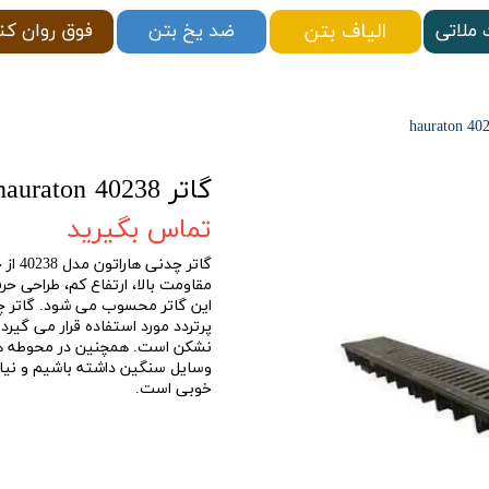
الیاف بتن
ملاتی
فوق روان کن
ضد یخ بتن
گاتر 40238 hauraton
تماس بگیرید
گاتر 
مقاومت بالا، ارتفاع کم، طراحی ح
نشکن است. همچنین در محوطه های 
خوبی است.