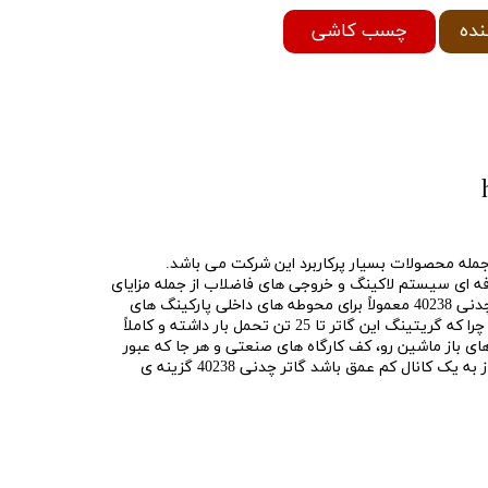
چسب کاشی
نده
چدنی هاراتون مدل 40238 از جمله محصولات بسیار پرکاربرد این شرکت می باشد.
رفه ای سیستم لاکینگ و خروجی های فاضلاب از جمله مزایای
این گاتر محسوب می شود. گاتر چدنی 40238 معمولاً برای محوطه های داخلی پارکینگ های
پرتردد مورد استفاده قرار می گیرد چرا که گریتینگ این گاتر تا 25 تن تحمل بار داشته و کاملاً
باز ماشین رو، کف کارگاه های صنعتی و هر جا که عبور
وسایل سنگین داشته باشیم و نیاز به یک کانال کم عمق باشد گاتر چدنی 40238 گزینه ی