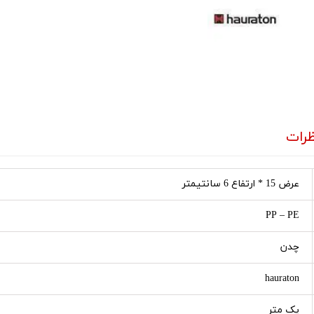
رات
عرض 15 * ارتفاع 6 سانتیمتر
PP – PE
چدن
hauraton
یک متر