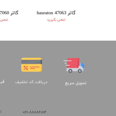
گاتر 47063 hauraton
گاتر 47060 hauraton
 بگیرید
تماس بگیرید
تماس 
قیم
دریافت کد تخفیف
تحویل سریع
​021-88886184
ا