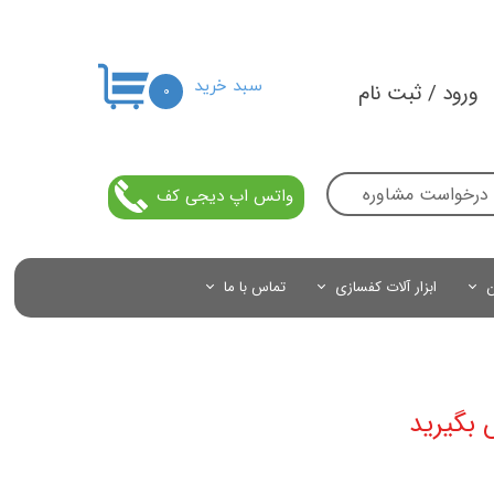
سبد خرید
ورود
/
ثبت نام
۰
حساب کاربری من
تغییر گذر واژه
درخواست مشاوره
واتس اپ دیجی کف
سفارشات
خروج از حساب کاربری
ن
ابزار آلات کفسازی
تماس با ما
 بگیرید