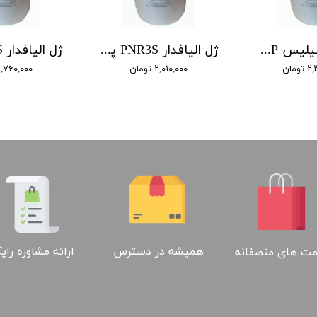
ژل میکروسیلیس PNR4P پنتا
ژل الیافدار PNR3S پنتا
مان
۲,۰۱۰,۰۰۰ تومان
۱,۷۶۰,۰۰۰ توما
ارائه مشاوره رای
همیشه در دسترس
ت های منصفانه