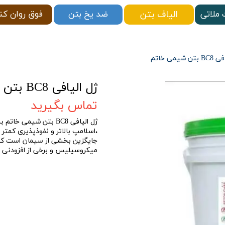
الیاف بتن
ملاتی
فوق روان کن
ضد یخ بتن
 شیمی خاتم
ژل الیافی BC8 بتن شیمی خاتم
تماس بگیرید
ژل الیافی BC8 بتن شیمی
،اسلامپ بالاتر و نفوذپذيری كمتر 
جايگزين بخشی از سيمان است كه دا
ميكروسيليس و برخی از افزودنی ه