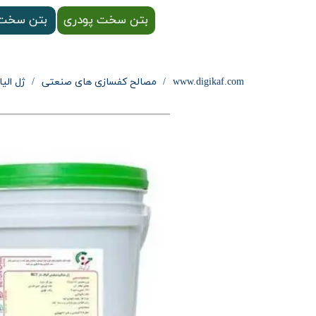
بتن سخت پودری
بتن سخت 
www.digikaf.com
مصالح کفسازی های صنعتی
ژل الیافی BC8 بتن