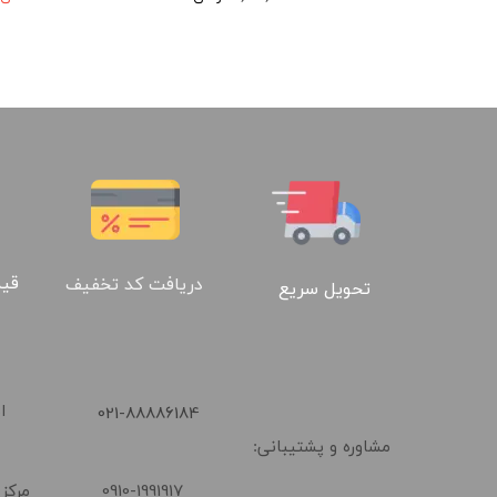
قیم
دریافت کد تخفیف
تحویل سریع
​021-88886184
ا
مشاوره و پشتیبانی:
0910-1991917
مرکز 