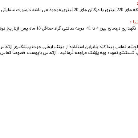
به صورت مایع دربشکه های 220 لیتری یا درگالن های 20 لیتری م
درصورت نگهداری دردمای بین 4 تا 41 د
باچشم تماس پیدا کند بنابراین استفاده از عینک ایمنی جهت پیشگیری ازت
 آب شستشو نموده وبه پزشک مراجعه فرمائید . ازتماس باپوست خصوصاً تماس 