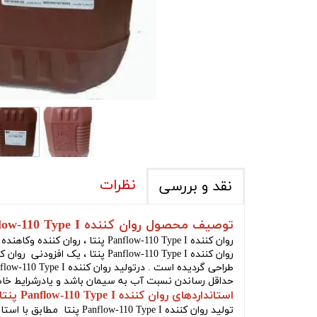
نظرات
نقد و بررسی
توصیف محصول روان کننده Panflow-110 Type I پنتا :
روان کننده Panflow-110 Type I پنتا ، روان کننده وکاهنده شدید آب برای کسب مقاومتهای بالا همراه با حفظ اسلامپ، روانی و قوام بیشتر تولید شرکت پنتا .
روان کننده Panflow-110 Type I پنتا
، یک افزودنی روان ک
طراحی گردیده است . درتولید
روان کننده Panflow-110 Type I پنتا
حداقل رساندن نسبت آب به سیمان باشد و یادرشرایط خاص
استانداردهای روان کننده Panflow-110 Type I پنتا :
تولید
روان کننده Panflow-110 Type I پنتا
مطابق با استانداردهای ASTM-C494 می باشد وهمچنین براساس آئین نامه