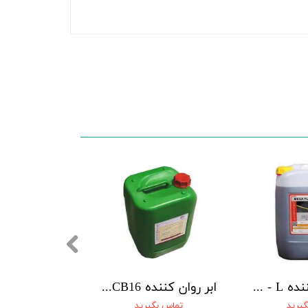
فوق روان کننده N510 NOVIN BETON
ابر روان کننده BSMFLOW – M-43N بتن شیمی ماهان
02188886184
۴,۲۰۰,۰۰۰ تومان
تماس بگیرید