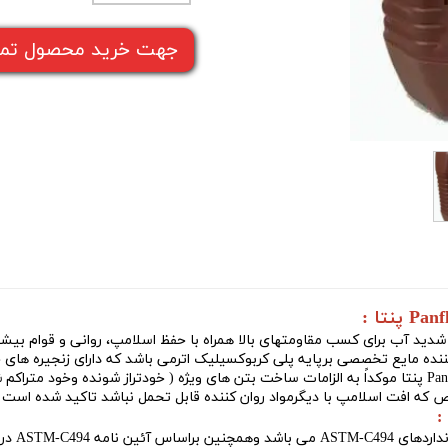
جهت خرید محصول تما
ننده مایع تخصصی برپایه پلی کربوکسیلیک اترمی باشد که دارای زنجیره های
موکداً به الزامات ساخت بتن های ویژه ( خودتراز شونده وخود متراکم ش
 که افت اسلامپ با دیگرمواد روان کننده قابل تحمل نباشد تاکید شده است 
 ASTM-C494 در رده Type-B,D,G قراردارد .