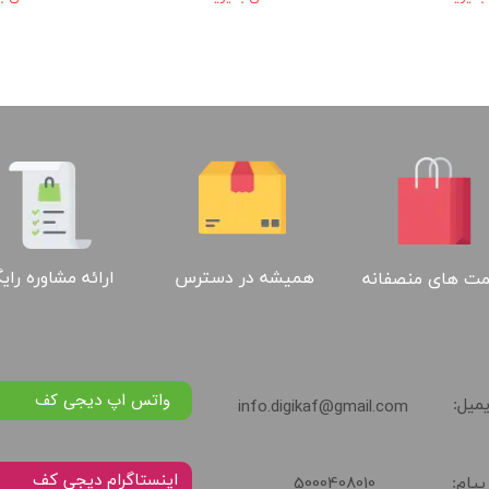
۳,۴۰۰,۰۰۰ تومان
ارائه مشاوره رای
همیشه در دسترس
ت های منصفانه
واتس اپ دیجی کف
info.digikaf@gmail.com
یمیل:
5000408010
پیام: