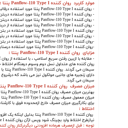
موارد کاربرد روان کننده Panflow-110 Type I پنتا :
-
روان کننده Panflow-110 Type I پنتا
مورد استفاده درقالبه
-
روان کننده Panflow-110 Type I پنتا
مورد استفاده دربتن های ویژه 
-
روان کننده Panflow-110 Type I پنتا
مورد استفاده دربتن های ویژه ((LC
-
روان کننده Panflow-110 Type I پنتا
مورد استفاده از در
-
روان کننده Panflow-110 Type I پنتا
مورد استفاده در بتن های تخصصی ((HPC)) (ب
-
روان کننده Panflow-110 Type I پنتا
مورد استفاده در بت
-
روان کننده Panflow-110 Type I پنتا مورد استفاده در
بتن 
-
روان کننده Panflow-110 Type I پنتا
مورد استفاده درصن
مزایای روان کننده Panflow-110 Type I پنتا :
- مقابله با ازبین رفتن سریع اسلامپ ، با استفاده از
روان کننده  Type I
روان کننده های متداول نسل دوم وسوم درهنگام اختلاط ج
سیمان می گردند.
روان کننده Panflow-110 Type I پنتا
با 
دارای زنجیره های جانبی مولکول نیز می باشد که درشروع
سیمان می گردد.
میزان مصرف روان کننده Panflow-110 Type I پنتا :
بهترین میزان مصرف
روان کننده Panflow-110 Type I پنتا
میزان معمول مصرف
روان کننده Panflow-110 Type I پنتا
از5
برای بکارگیری میزان مصرف خارج ازمحدوده فوق با کارشنا
اختلاط :
روان کننده Panflow-110 Type I پنتا
بدلیل اینکه یک افزو
نیازطرح اختلاط وارد بچینگ شود وپس ازآن
روان کننده Panflow-110 Type I پنتا
توجه : قبل ازمصرف هرماده افزودنی دیگردرکنار
روان کننده anflow-110 Type I