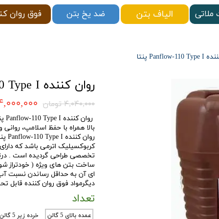
الیاف بتن
ملاتی
فوق روان کن
ضد یخ بتن
Panflow-11 پنتا
روان کننده Panflow-110 Type I پنتا
۴,۰۰۰,۰۰۰ توما
۴,۰۴۰,۰۰۰ تومان
روا
بالا همراه با حفظ اسلامپ، روانی و
روان 
کربوکسیلیک اترمی باشد که دارای 
ساخت بتن های ویژه ( خودتراز شون
ای آن به حداقل رساندن نسبت آب 
دیگرمواد فوق روان کننده قابل ت
تعداد
عمده بالای 5 گالن
خرده زیر 5 گالن