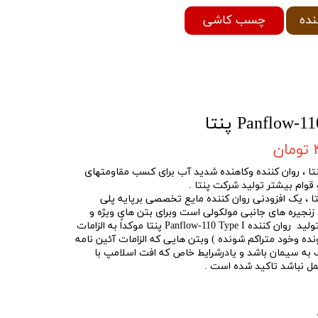
چسب کاشی
نده
ن
ن کننده Panflow-110 Type I پنتا ، روان کننده وکاهنده شدید آب برای کسب مقاومتهای
 قوام بیشتر تولید شرکت پنتا .
کننده Panflow-110 Type I پنتا ، یک افزودنی روان کننده مایع تخصصی برپایه پلی
زنجیره های جانبی مولکولی است وبرای بتن های ویژه و
تخصصی طراحی گردیده است . درتولید روان کننده Panflow-110 Type I پنتا موکداً به الزامات
ده وخود متراکم شونده ) وبتن هایی که الزامات آئین نامه
به سیمان باشد و یادرشرایط خاص که افت اسلامپ با
حمل نباشد تاکید شده است .