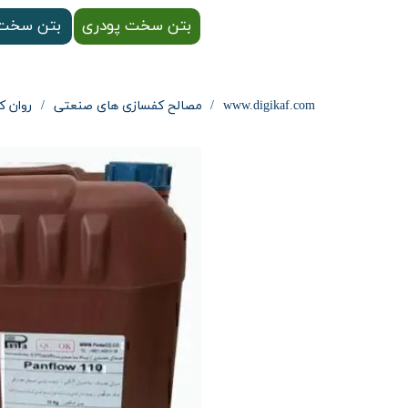
بتن سخت پودری
بتن سخت 
www.digikaf.com
مصالح کفسازی های صنعتی
روان کننده 0 Type I