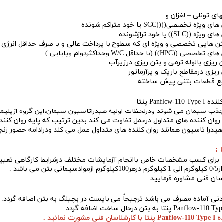
ای تونلی – لغزان و....
تخصصی((((SCC یا خود متراکم شونده
S)) یا خود ترازشونده
بتن هایی تخصصی و ویژه ای که سطوح با پرداخت عالی و با صرف حداقل انرژی 
ا حداقل W/C وحداکثردوام وپایایی )
ن ریزی بالوله ترمی و بتن ریزی درزیرآب
ریزی درمقاطع باریک و پرآرماتور
ایع قطعات بتنی پیش ساخته
Panflow-110 پنتا
ذب سیمان می شوند ودرلحظات اولیه هیدراتاسیون سیمان،این گروه ازپلیمرها
روان کننده های متداول درعمل تفاوت می کند بدین ترتیب که پایه
روان کننده anflow-110 Type I
 هیدرا تاسیون همانند روان کننده های متداول عمل می کند ودرادامه حضور ز
برای کسب مشخصات خاص باانجام آزمایشات مختلف درشرایط کارگاهی تعیی
0/ کیلوگرم الی 1 کیلوگرم درهر100کیلوگرم ازموادسیمانی بتن می باشد .
سان فنی مشاوره فرمایید .
دنی آماده مصرف می باشد ترجیحاً می بایست در بچینگ به بتن اضافه گردد. ب
به بتن درحال ساخت اضافه گردد.
P پنتا
با کارشناسان فنی مشورت نمائید .