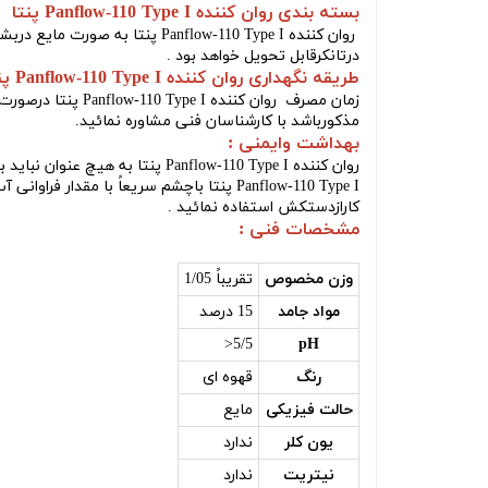
بسته بندی روان کننده Panflow-110 Type I پنتا :
روان کننده Panflow-110 Type I پنتا
درتانکرقابل تحویل خواهد بود .
طریقه نگهداری روان کننده Panflow-110 Type I پنتا :
زمان مصرف
روان کننده Panflow-110 Type I پنتا
مذکورباشد با کارشناسان فنی مشاوره نمائید.
بهداشت وایمنی :
روان کننده Panflow-110 Type I پنتا
به هیچ عنوان نباید 
Panflow-110 Type I پنتا
باچشم سریعاً با مقدار فراوانی
کارازدستکش استفاده نمائید .
مشخصات فنی :
وزن مخصوص
تقریباً 1/05
مواد جامد
15 درصد
5/5<
pH
رنگ
قهوه ای
حالت فيزيكی
مایع
یون کلر
ندارد
نیتریت
ندارد