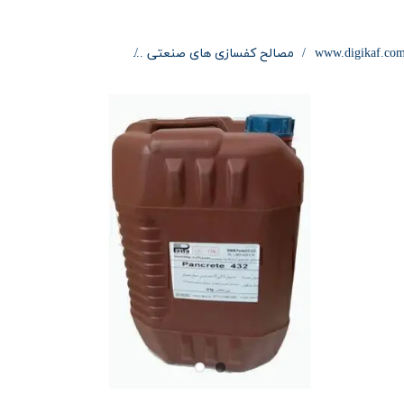
www.digikaf.co
مصالح کفسازی های صنعتی
فوق روان کننده Pancrete 432 پنتا