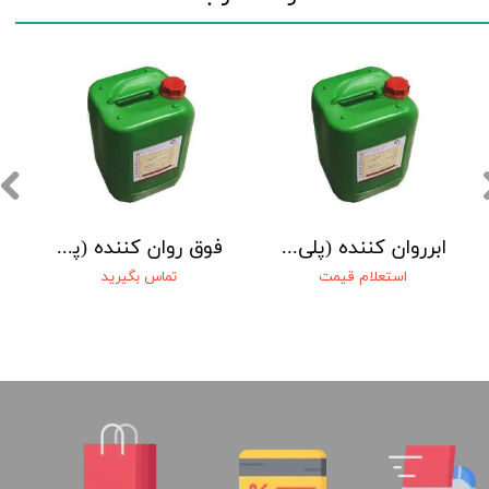
ابرروان کننده (پلی کربو کسیلاتی) BC23 بتن شیمی خاتم
فوق روان کننده (پلی کربوکسیلاتی) BC20 بتن شیمی خاتم
استعلام قیمت
تماس بگیرید