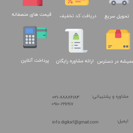
قیمت های منصفانه
دریافت کد تخفیف
تحویل سریع
پرداخت آنلاین
ارائه مشاوره رایگان
میشه در دسترس
02188886184
​021-88886184
مشاوره و پشتیبانی:
0910-1991917
ایمیل:
info.digikaf@gmail.com