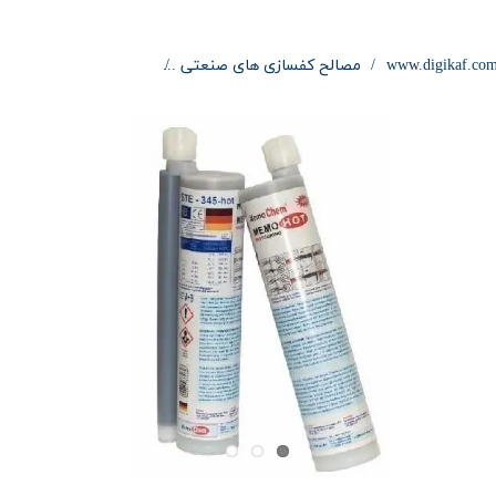
www.digikaf.co
مصالح کفسازی های صنعتی
چسب کاشت میلگرد مِمو 