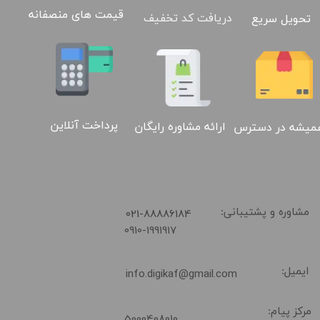
قیمت های منصفانه
دریافت کد تخفیف
تحویل سریع
02188886184
پرداخت آنلاین
ارائه مشاوره رایگان
میشه در دسترس
​021-88886184
مشاوره و پشتیبانی:
0910-1991917
ایمیل:
info.digikaf@gmail.com
مرکز پیام:
5000408010