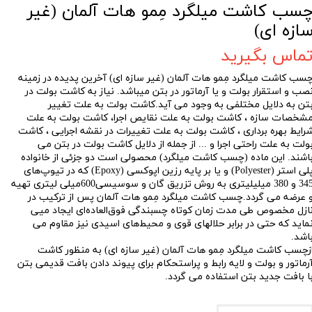
سب کاشت میلگرد مِمو هات آلمان (غیر
ازه ای)
ماس بگیرید
سب کاشت میلگرد مِمو هات آلمان (غیر سازه ای) آخرين پديده در زمينه
صب و استقرار بولت و يا آرماتور در بتن میباشد. نیاز به کاشت بولت در
تن به دلایل مختلفی به وجود می آید.کاشت بولت به علت تغییر
شخصات سازه ، کاشت بولت به علت نقایص اجرا، کاشت بولت به علت
رایط بهره برداری ، کاشت بولت به علت تغییرات در نقشه اجرایی ، کاشت
ولت به علت راحتی اجرا و ... از جمله از دلایل کاشت بولت در بتن می
اشند. اين ماده (چسب کاشت میلگرد) محصولی است دو جزئی از خانواده
پلی استر (Polyester) و یا بر پايه رزين اپوكسی (Epoxy) كه در تيوپ‌های
345 و 380 ميليليتری به روش تزریق گان و سوسیسی600میلی لیتری تهيه
 عرضه می گردد.چسب کاشت میلگرد مِمو هات آلمان
پس از تركيب در
ازل مخصوص طی مدت زمان كوتاه چسبندگی فوق‌العاده‌ای ايجاد ميی
مايد كه حتی در برابر حلالهای قوی و محيط‌های اسيدی نيز مقاوم می
اشد.
زچسب کاشت میلگرد مِمو هات آلمان (غیر سازه ای) به منظور کاشت
رماتور و بولت و لایه رابط و پراستحکام برای پیوند دادن بافت قدیمی بتن
ا بافت جدید بتن استفاده می گردد.