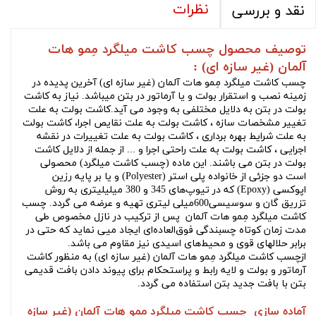
نظرات
نقد و بررسی
توصیف محصول چسب کاشت میلگرد مِمو هات
آلمان (غیر سازه ای) :
چسب کاشت میلگرد مِمو هات آلمان (غیر سازه ای) آخرين پديده در
زمينه نصب و استقرار بولت و يا آرماتور در بتن میباشد. نیاز به کاشت
بولت در بتن به دلایل مختلفی به وجود می آید.کاشت بولت به علت
تغییر مشخصات سازه ، کاشت بولت به علت نقایص اجرا، کاشت بولت
به علت شرایط بهره برداری ، کاشت بولت به علت تغییرات در نقشه
اجرایی ، کاشت بولت به علت راحتی اجرا و ... از جمله از دلایل کاشت
بولت در بتن می باشند. اين ماده (چسب کاشت میلگرد) محصولی
است دو جزئی از خانواده پلی استر (Polyester) و یا بر پايه رزين
اپوكسی (Epoxy) كه در تيوپ‌های 345 و 380 ميليليتری به روش
تزریق گان و سوسیسی600میلی لیتری تهيه و عرضه می گردد. چسب
کاشت میلگرد مِمو هات آلمان پس از تركيب در نازل مخصوص طی
مدت زمان كوتاه چسبندگی فوق‌العاده‌ای ايجاد ميی نمايد كه حتی در
برابر حلالهای قوی و محيط‌های اسيدی نيز مقاوم می باشد.
ازچسب کاشت میلگرد مِمو هات آلمان (غیر سازه ای) به منظور کاشت
آرماتور و بولت و لایه رابط و پراستحکام برای پیوند دادن بافت قدیمی
بتن با بافت جدید بتن استفاده می گردد.
آماده سازی چسب کاشت میلگرد مِمو هات آلمان (غیر سازه