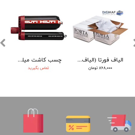
الیاف فورتا (الیاف جایگزین میلگرد حرارتی FORTA)
چسب کاشت میلگرد هیلتی RE500 V3
۸۶۸,۰۰۰ تومان
تماس بگیرید