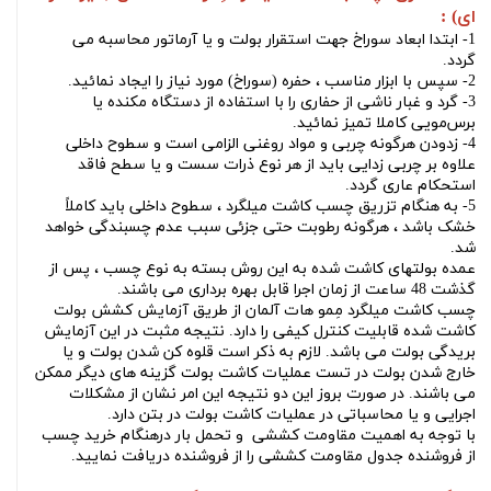
ای) :
1- ابتدا ابعاد سوراخ جهت استقرار بولت و يا آرماتور محاسبه می
گردد.
2- سپس با ابزار مناسب ، حفره (سوراخ) مورد نياز را ايجاد نمائيد.
3- گرد و غبار ناشی از حفاری را با استفاده از دستگاه مكنده يا
برس‌مویی كاملا تميز نمائيد.
4- زدودن هرگونه چربی و مواد روغنی الزامی است و سطوح داخلی
علاوه بر چربی زدایی بايد از هر نوع ذرات سست و يا سطح فاقد
استحكام عاری گردد.
5- به هنگام تزریق
چسب کاشت میلگرد
، سطوح داخلی باید کاملاً
خشک باشد ، هرگونه رطوبت حتی جزئی سبب عدم چسبندگی خواهد
شد.
عمده بولتهای کاشت شده به این روش بسته به نوع چسب ، پس از
گذشت 48 ساعت از زمان اجرا قابل بهره برداری می باشند.
چسب کاشت میلگرد مِمو هات آلمان از طریق آزمایش کشش بولت
کاشت شده قابلیت کنترل کیفی را دارد. نتیجه مثبت در این آزمایش
بریدگی بولت می باشد. لازم به ذکر است قلوه کن شدن بولت و یا
خارج شدن بولت در تست عملیات کاشت بولت گزینه های دیگر ممکن
می باشند. در صورت بروز این دو نتیجه این امر نشان از مشکلات
اجرایی و یا محاسباتی در عملیات کاشت بولت در بتن دارد.
با توجه به اهمیت مقاومت کششی و تحمل بار درهنگام خرید چسب
از فروشنده جدول مقاومت کششی را از فروشنده دریافت نمایید.