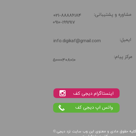
​021-88886184
مشاوره و پشتیبانی:
0910-1991917
ایمیل:
info.digikaf@gmail.com
مرکز پیام:
5000408010
واتس اپ دیجی کف
لیه حقوق مادی و معنوی این
وب سایت
نزد
دیجی
©.