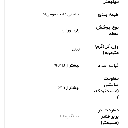
میلیمتر
طبقه بندی
صنعتی 43 - عمومی34
نوع پوشش
پلی یورتان
سطح
وزن کل(گرم/
2950
مترمربع)
ثبات اعداد
بیشتر از 0/40%
مقاومت
سایشی
بیشتر از 0/15
(میلیمترمکعب
)
مقاومت در
برابر فشار
میانگین0.03
(میلیمتر)