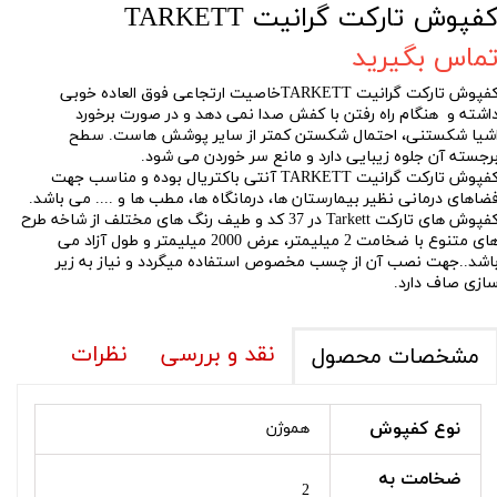
فپوش تارکت گرانیت TARKETT
ماس بگیرید
کفپوش تارکت گرانیت TARKETTخاصیت ارتجاعی فوق العاده خوبی
اشته و هنگام راه رفتن با کفش صدا نمی دهد و در صورت برخورد
شیا شکستنی، احتمال شکستن کمتر از سایر پوشش هاست. سطح
رجسته آن جلوه زیبایی دارد و مانع سر خوردن می شود.
کفپوش تارکت گرانیت TARKETT آنتی باکتریال بوده و مناسب جهت
ضاهای درمانی نظیر بیمارستان ها، درمانگاه ها، مطب ها و .... می باشد.
کفپوش های تارکت Tarkett در 37 کد و طیف رنگ های مختلف از شاخه طرح
های متنوع با ضخامت 2 میلیمتر، عرض 2000 میلیمتر و طول آزاد می
اشد..جهت نصب آن از چسب مخصوص استفاده میگردد و نیاز به زیر
ازی صاف دارد.
نقد و بررسی
نظرات
مشخصات محصول
نوع کفپوش
هموژن
ضخامت به
2