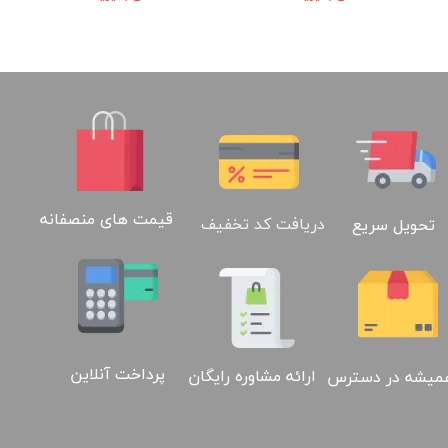
قیمت های منصفانه
دریافت کد تخفیف
تحویل سریع
02188886184
پرداخت آنلاین
ارائه مشاوره رایگان
میشه در دسترس