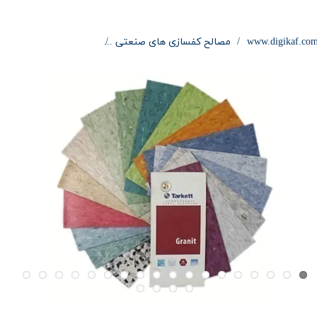
www.digikaf.co
مصالح کفسازی های صنعتی
کفپوش تارکت گرانیت TARKETT