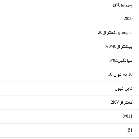
پلی یورتان
2950
group T ;کمتر از 20
بیشتر از 0/40%
میانگین0/03
10 به توان 10
قابل قبول
کمتر از 2KV
0/011
B1