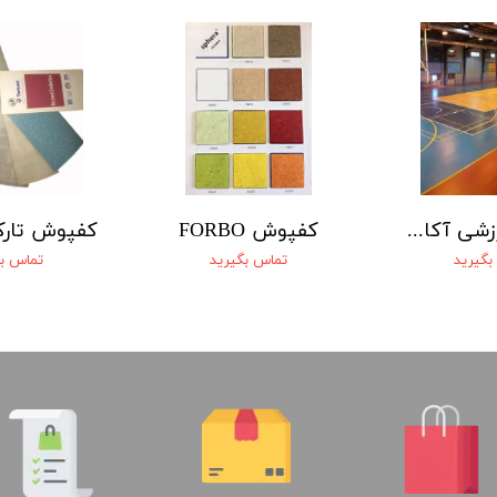
کفپوش ورزشی آکام (akam)
کفپوش FORBO
بگیرید
تماس بگیرید
تماس بگ