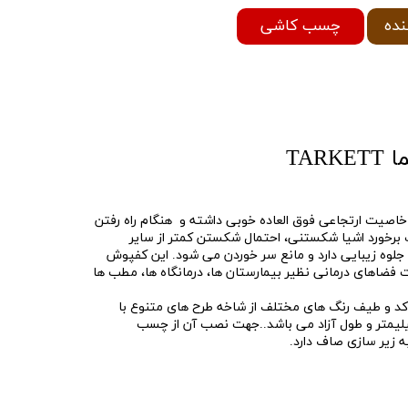
چسب کاشی
نده
TAR
فپوش تارکت اپتیما TARKETT خاصیت ارتجاعی فوق العاده خوبی داشته و هنگام راه رفتن
برخورد اشیا شکستنی، احتمال شکستن کمتر از سایر
ه زیبایی دارد و مانع سر خوردن می شود. این کفپوش
 فضاهای درمانی نظیر بیمارستان ها، درمانگاه ها، مطب ها
پوش های تارکت Tarkett در 37 کد و طیف رنگ های مختلف از شاخه طرح های متنوع با
ت 2 میلیمتر، عرض 2000 میلیمتر و طول آزاد می باشد..جهت نصب آن از چسب
 زیر سازی صاف دارد.