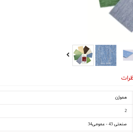
رات
هموژن
2
صنعتی 43 - عمومی34