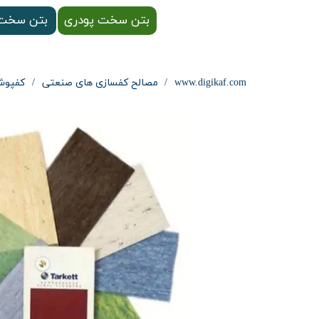
بتن سخت پودری
بتن سخت 
www.digikaf.com
مصالح کفسازی های صنعتی
کفپوش تا