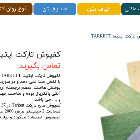
الیاف بتن
ملاتی
فوق روان کن
ضد یخ بتن
رکت اپتیما TARKETT
کفپوش تارکت اپتیما KETT
تماس بگیرید
ک
با کفش صدا نمی دهد و در صورت 
پوشش هاست. سطح برجسته آن جلو
آنتی باکتریال بوده و مناسب جهت
و .... می باشد.
کف
ضخام
مخصوص استفاده میگردد و نیاز به