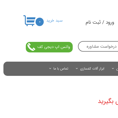
سبد خرید
ورود
/
ثبت نام
۰
حساب کاربری من
تغییر گذر واژه
درخواست مشاوره
واتس اپ دیجی کف
سفارشات
خروج از حساب کاربری
ن
ابزار آلات کفسازی
تماس با ما
 بگیرید