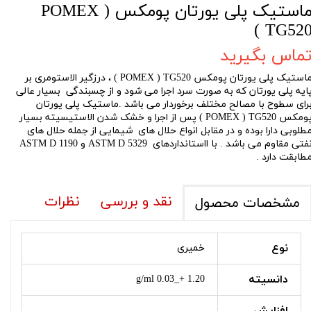
ماستیک پلی یورتان پومکس POMEX )
TG520 
ماس بگیرید
ماستیک پلی یورتان پومکس POMEX ) TG520 ) ، درزگیر الاستومری بر
ایه پلی یورتان که به صورت سرد اجرا می شود و از چسبندگی بسیار عالی
رای سطوح با مصالح مختلف برخوردار می باشد .ماستیک پلی یورتان
پومکس POMEX ) TG520 ) پس از اجرا و خشک شدن الاستیسیته بسیار
طلوبی دارا بوده و در مقابل انواع حلال های شیمایی از جمله حلال های
نفتی مقاوم می باشد . با ااستانداردهای ASTM D 5329 و ASTM D 1190
طابقت دارد .
نقد و بررسی
نظرات
مشخصات محصول
نوع
خمیری
دانسیته
1.20 +_0.03 g/ml
افزایش