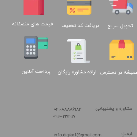
قیمت های منصفانه
دریافت کد تخفیف
تحویل سریع
پرداخت آنلاین
ارائه مشاوره رایگان
میشه در دسترس
02188886184
​021-88886184
مشاوره و پشتیبانی:
0910-1991917
ایمیل:
info.digikaf@gmail.com