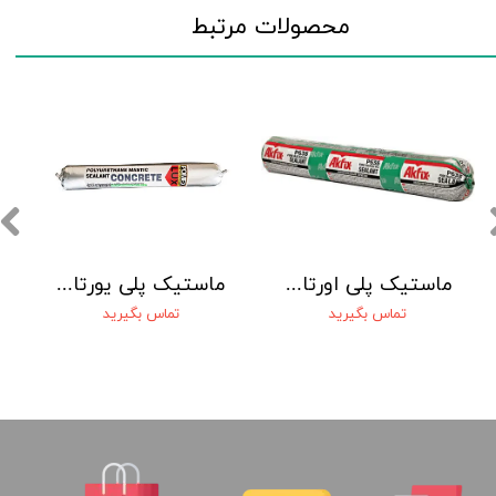
محصولات مرتبط
ماستیک پلی اورتان سوسیسی 600 میلی سفید DGKP635 آکفیکس
ماستیک پلی یورتان TG520
تماس بگیرید
تماس بگیرید