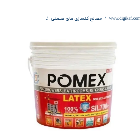
www.digikaf.co
مصالح کفسازی های صنعتی
چسب لاتکس پومکس TA 412 ( POMEX )