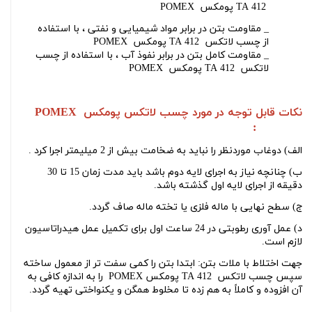
POMEX پومکس TA 412
_ مقاومت بتن در برابر مواد شیمیایی و نفتی ، با استفاده
از
چسب لاتکس
POMEX پومکس TA 412
_ مقاومت کامل بتن در برابر نفوذ آب ، با استفاده از
چسب
لاتکس
POMEX پومکس TA 412
نکات قابل توجه در مورد
چسب لاتکس
پومکس
POMEX
:
TA 412
الف) دوغاب موردنظر را نباید به ضخامت بیش از 2 میلیمتر اجرا کرد .
ب) چنانچه نیاز به اجرای لایه دوم باشد باید مدت زمان 15 تا 30
دقیقه از اجرای لایه اول گذشته باشد
.
ج) سطح نهایی با ماله فلزی یا تخته ماله صاف گردد
.
د) عمل آوری رطوبتی در 24 ساعت اول برای تکمیل عمل هیدراتاسیون
لازم است
.
جهت اختلاط با ملات بتن: ابتدا بتن را کمی سفت
تر از معمول ساخته
سپس
چسب لاتکس
POMEX پومکس TA 412
را به اندازه کافی به
آن افزوده و کاملاً به هم زده تا مخلوط همگن و یکنواختی تهیه گردد
.