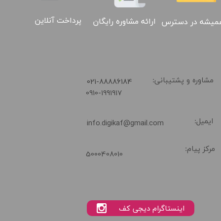
پرداخت آنلاین
ارائه مشاوره رایگان
میشه در دسترس
​021-88886184
مشاوره و پشتیبانی:
0910-1991917
ایمیل:
info.digikaf@gmail.com
مرکز پیام:
5000408010