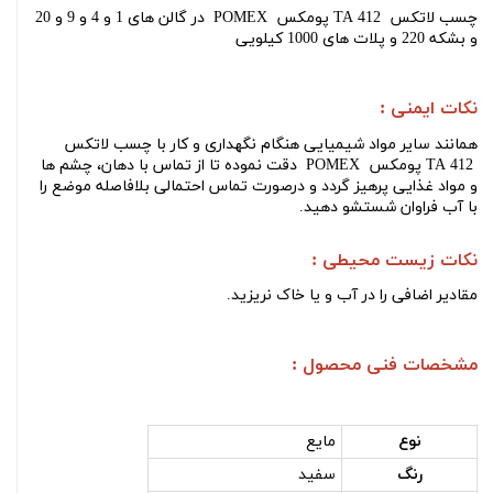
چسب لاتکس
POMEX پومکس TA 412
در گالن های
1
و
4 و 9 و 20
و بشکه 220 و پلات های 1000 کیلویی
نکات ایمنی :
همانند سایر مواد شیمیایی هنگام نگهداری و کار با
چسب لاتکس
POMEX پومکس TA 412
دقت نموده تا از تماس با دهان، چشم ها
و مواد غذایی پرهیز گردد و درصورت تماس احتمالی بلافاصله موضع را
با آب فراوان شستشو دهید.
نکات زیست محیطی :
مقادير اضافی را در آب و يا خاک نريزيد
.
مشخصات فنی محصول :
نوع
مایع
رنگ
سفید