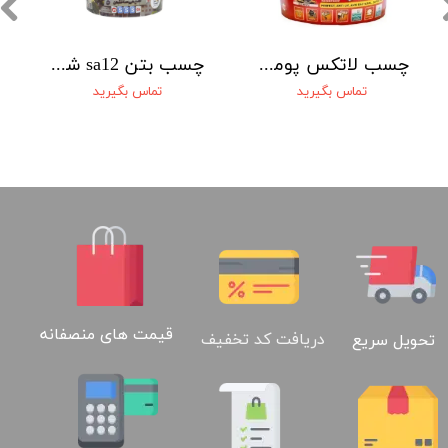
چسب لاتکس پومکس TA 412 ( POMEX )
چسب بتن sa12 شیمی ساختمان
تماس بگیرید
تماس بگیرید
02188886184
قیمت های منصفانه
دریافت کد تخفیف
تحویل سریع