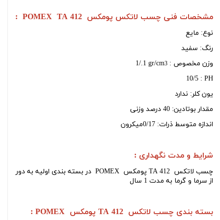
مشخصات فنی
چسب لاتکس
پومکس
POMEX TA 412
:
نوع: مايع
رنگ: سفید
وزن مخصوص :
1/.1 gr/cm
3
10/5
:
PH
یون کلر: ندارد
مقدار بوتادین: 40 درصد وزنی
اندازه متوسط ذرات:
0/17
میکرون
شرایط و مدت نگهداری :
چسب لاتکس
POMEX پومکس TA 412
در بسته بندی اولیه به دور
از سرما و گرما به مدت 1 سال
بسته بندی
چسب لاتکس
POMEX پومکس TA 412
: