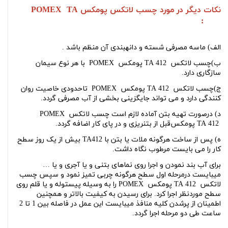
نکات دیگر در مورد
چسب لاتکس
پومکس
POMEX TA
:
412
الف) ماسه مصرفی شسته و دانه
بندی آن منظم باشد
.
ب)
چسب لاتکس
POMEX پومکس TA 412
با هر نوع سیمان
سازگاری دارد
.
ج)
چسب لاتکس
POMEX پومکس TA 412
تاحدودی خاصیت روان
کنندگی دارد و می تواند جایگزینی بخشی از آب مصرفی گردد
.
د) درصورت تهیه بتن آماده لازم است
چسب لاتکس
POMEX
پومکس TA 412
قبل از بتن
ریزی و در پای کار اضافه گردد
.
ه) پس از ساخت هرگونه ملات یا بتن با
TA412
بیش از یک روز سطح
کار را می بایست مرطوب نگاه داشت
.
برای آب
بند نمودن و اجرا روی نماهای بتنی و یا آجری و یا
…
می
بایست درمرحله اول سطح هرگونه چربی تمیز نمود و سپس
چسب
لاتکس
POMEX پومکس TA 412
را به وسیله پیستوله و یا قلم روی
سطح موردنظر اجرا کرد. برای رسیدن به کیفیت بالاتر و همچنین
اطمینان از پرشدن کلیه منافذ میبایست این عمل در فاصله بین 1 تا 2
ساعت طی دو مرحله اجرا گردد
.