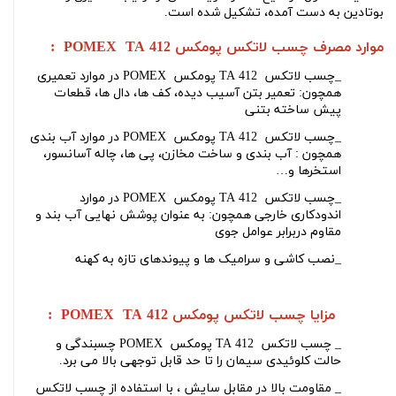
بوتادین به دست آمده، تشکیل شده است
.
موارد مصرف
چسب لاتکس
پومکس
POMEX TA 412
:
_چسب لاتکس
POMEX پومکس TA 412
در موارد تعمیری
همچون: تعمیر بتن آسیب دیده، کف
ها، دال
ها، قطعات
پیش ساخته بتنی
_
چسب لاتکس
POMEX پومکس TA 412
در موارد آب بندی
همچون : آب بندی و ساخت مخازن، پی
ها، چاله آسانسور،
استخرها و
…
_
چسب لاتکس
POMEX پومکس TA 412
در موارد
اندودکاری خارجی همچون: به عنوان پوشش نهایی آب بند و
مقاوم دربرابر عوامل جوی
_
نصب کاشی و سرامیک ها و پیوندهای تازه به کهنه
مزایا
چسب لاتکس
پومکس
POMEX TA 412
:
_
چسب لاتکس
POMEX پومکس TA 412
چسبندگی و
حالت کلوئیدی سیمان را تا حد قابل توجهی بالا می برد
.
_
مقاومت بالا در مقابل سایش ، با استفاده از
چسب لاتکس