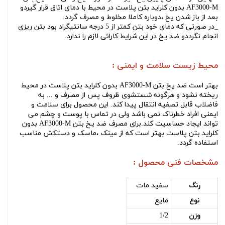
AF3000-M بدون کلراید بتن پلاست
در محیط با دمای اتاق قرار گیردو
بعد از باز شدن یخ ،دوباره کاملا مخلوط و مصرف گردد.
_در صورتی که دمای خود بتن کمتر از 5 درجه سانتیگراد بود بتن ریزی
انجام نگرددو ضد یخ در این شرایط کارائی لازم را ندارد.
محیط زیست سلامت و ایمنی :
بهتر است
ضد یخ بتن AF3000-M بدون کلراید بتن پلاست
در محیط
ریخته نشود و هرگونه شستشوی ظروف پس از مصرف و ... به
فاضلاب قابل تصفیه انتقال پیدا کند. این محصول برای سلامت و
ایمنی افراد خطرناک نمی باشد ولی در تماس با پوست و چشم می
تواند ایجاد حساسیت کند.برای مصرف
ضد یخ بتن AF3000-M بدون
کلراید بتن پلاست
بهتر است که از عینک ،ماسک و دستکش مناسب
استفاده گردد.
مشخصات فنی محصول :
رنگ
سفید مات
نوع
مایع
وزن
1/2