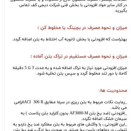
در کنار سایر مواد افزودنی با بخش فنی شرکت دیجی کف تماس
بگیرید.
میزان و نحوه مصرف در بچینگ یا مخلوط کن :
بهتراست که افزودنی با بخش ثانویه آب اختلاط به بتن اضافه گردد.
میزان و نحوه مصرف مستقیم در تراک بتن آماده :
میزان افزودنی مورد نیاز به تراک اضافه شده و به مدت 3 تا 5 دقیقه
کاملا با دور تند مخلوط گردد و سپس بتن تخلیه شود.
محدودیت ها:
_رعایت نکات مربوط به بتن ریزی در سرما مطابق ACI 306 Rالزامی
می باشد.
_افزودنی (
ضد یخ بتن AF3000-M بدون کلراید بتن پلاست
)
به
سیمان خشک اضافه نگردد.
_این افزودنی
، با واکنش های مربوط به بتن عملکرد ضد یخ داردو به
تنهایی در دماهای پایین یخ میزند. در صورت یخ زدگی،
ضد یخ بتن