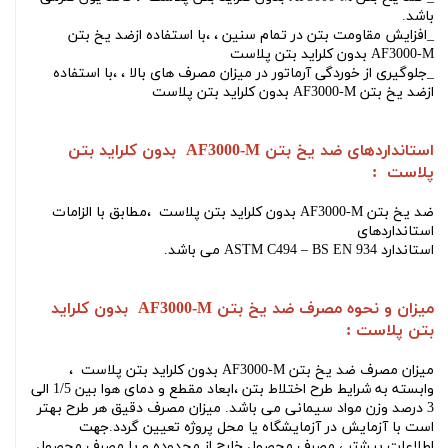
باشد.
_افزایش مقاومت بتن در تمام سنین ،
،با استفاده از
ضد یخ بتن
AF3000-M بدون کلراید بتن پلاست
_جلوگیری از خوردگی آرماتور در میزان مصرف های بالا ،
،با استفاده
از
ضد یخ بتن AF3000-M بدون کلراید بتن پلاست
استانداردهای ضد یخ بتن AF3000-M بدون کلراید بتن
پلاست :
ضد یخ بتن AF3000-M بدون کلراید بتن پلاست
،مطابق با الزامات
استانداردهای
استاندارد ASTM C494 – BS EN 934
می باشد.
میزان و نحوه مصرف ضد یخ بتن AF3000-M بدون کلراید
بتن پلاست :
میزان مصرف
ضد یخ بتن AF3000-M بدون کلراید بتن پلاست ،
وابسته به شرایط طرح اختلاط بتن ،ابعاد مقطع و دمای هوا بین 1/5 الی
3 درصد وزن مواد سیمانی می باشد. میزان مصرف دقیق هر طرح بهتر
است با آزمایش در آزمایشگاه یا محل پروژه تعیین گردد.جهت
اطلاعات بیشتر ، مصرف محصول خارج از محدوده و یا مصرف محصول