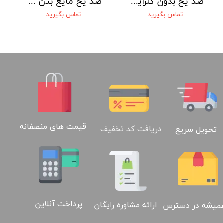
ضد یخ بدون کلراید بتن S-500 سراپوش
ضد یخ مایع بتن ساروج بدون کلراید
تماس بگیرید
تماس بگیرید
02188886184
قیمت های منصفانه
دریافت کد تخفیف
تحویل سریع
پرداخت آنلاین
ارائه مشاوره رایگان
میشه در دسترس