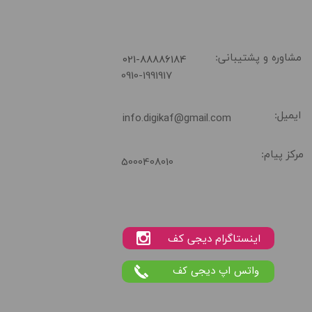
​021-88886184
مشاوره و پشتیبانی:
0910-1991917
ایمیل:
info.digikaf@gmail.com
مرکز پیام:
5000408010
واتس اپ دیجی کف