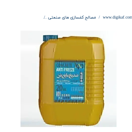
www.digikaf.co
مصالح کفسازی های صنعتی
ضد یخ بتن AF3000-M بدون کلراید بتن پلاست