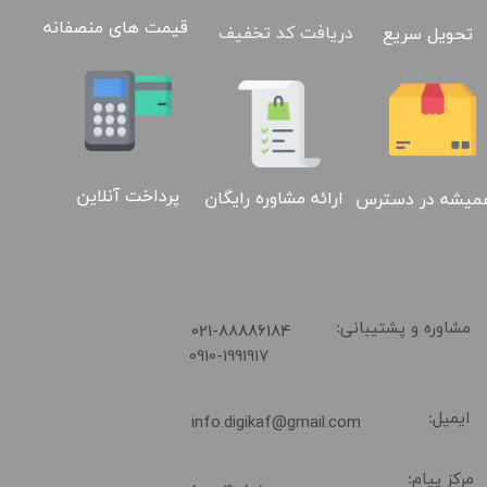
قیمت های منصفانه
دریافت کد تخفیف
تحویل سریع
پرداخت آنلاین
ارائه مشاوره رایگان
میشه در دسترس
​021-88886184
مشاوره و پشتیبانی:
0910-1991917
ایمیل:
info.digikaf@gmail.com
مرکز پیام: