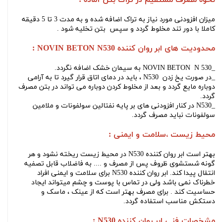
میزان افزودنی مورد نیاز به تراک اضافه شده و به مدت 3 تا 5 دقیقه
کاملا با دور تند مخلوط گردد و سپس بتن تخلیه شود .
محدودیت های
ابر روان کننده NOVIN BETON N530
:
_NOVIN BETON N 530 به سیمان خشک اضافه نگردد.
_در صورت یخ زدن
N530
، باید در دمای اتاق قرار گیرد تا به آرامی
دوباره مایع گردد و بعد از مخلوط کردن دوباره می تواند در بتن مصرف
گردد.
_
N530
در کنار افزودنی های بر پایه نفتالین سولفونات و ملامین
سولفونات نباید مصرف گردد.
محیط
زیست ،سلامت و ایمنی :
بهتر است
ابر روان کننده N530
در محیط زیست ریخته نشود و هر
گونه شستشوی ظروف پس از مصرف و .... به فاضلاب قابل تصفیه
انتقال پیدا کند.
ابر روان کننده N530
برای سلامت و ایمنی افراد
خطرناک نمی باشد ولی در تماس با پوست و چشم میتواند ایجاد
حساسیت کند . برای مصرف بهتر است که از عینک ، ماسک و
دستکش مناسب استفاده گردد.
مشخصات فنی ابر روان کننده N530 :