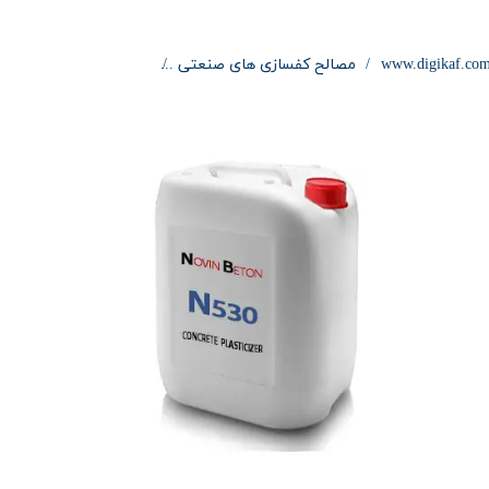
www.digikaf.co
مصالح کفسازی های صنعتی
ابر روان کننده N530 NOVINBETON