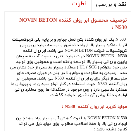
نظرات
نقد و بررسی
توصیف محصول ابر روان کننده NOVIN BETON
N530 :
N 530 یک ابر روان کننده بتن نسل چهارم و بر پایه پلی کربوکسیلات
اتر با عملکرد بسیار بالا از واحد تحقیق و توسعه تولید زرین پلی
کربوکسیلات شرکت NOVIN BETON می باشد. ابر روان کننده
NOVIN BETON N530 جهت تولید بتنی با نسبت آب به سیمان
پایین و روانی بسیار بالا توسعه یافته است و همچنین برای تولید
بتن خود متراکم ( SCC ) UL ) عملکرد بسیار مناسبی از خود نشان می
دهد . رسیدن به مقاومت و دوام بالا در بتن در میزان مصرف های
متوسط از دیگر مزایای ابر روان کننده N530 می باشد. همچنین ابر
روان کننده N530 جهت استفاده در کنار انواع سیمان ها و پوزولان ها
عملکرد مناسبی دارد و رس موجود در سنگدانه ها روی عملکرد روانی
اولیه و حفظ روانی آن تاثیری نخواهد گذاشت .
موارد کاربرد ابر روان کننده N530 :
NOVIN BETON N 530 با قدرت کاهش آب بسیار زیاد و همچنین
ایجاد روانی بالا با حفظ اسلامپ مطلوب برای موارد ذیل می تواند
کاربرد داشته باشد :