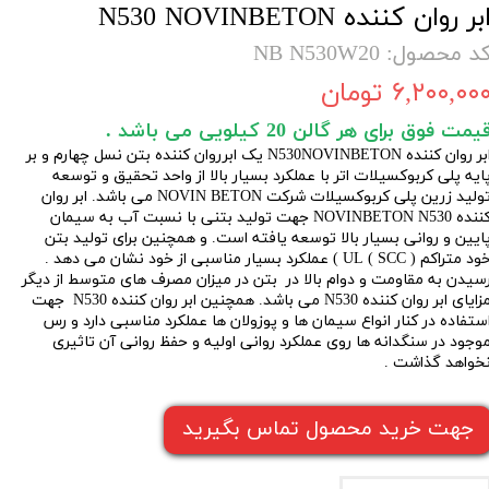
بر روان کننده N530 NOVINBETON
د محصول: NB N530W20
۶,۲۰۰,۰۰ تومان
یمت فوق برای هر گالن 20 کیلویی می باشد .
ابر روان کننده N530NOVINBETON یک ابرروان کننده بتن نسل چهارم و بر
ایه پلی کربوکسیلات اتر با عملکرد بسیار بالا از واحد تحقیق و توسعه
تولید زرین پلی کربوکسیلات شرکت NOVIN BETON می باشد. ابر روان
کننده NOVINBETON N530 جهت تولید بتنی با نسبت آب به سیمان
ایین و روانی بسیار بالا توسعه یافته است. و همچنین برای تولید بتن
خود متراکم ( SCC ) UL ) عملکرد بسیار مناسبی از خود نشان می دهد .
سیدن به مقاومت و دوام بالا در بتن در میزان مصرف های متوسط از دیگر
مزایای ابر روان کننده N530 می باشد. همچنین ابر روان کننده N530 جهت
ستفاده در کنار انواع سیمان ها و پوزولان ها عملکرد مناسبی دارد و رس
وجود در سنگدانه ها روی عملکرد روانی اولیه و حفظ روانی آن تاثیری
خواهد گذاشت .
جهت خرید محصول تماس بگیرید