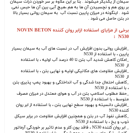
سیمان از یکدیگر میشوند . بنا بر این علاوه بر سر خوردن ذرات سیمان
بر روی هم و نچسبیدن آن ها به هم ،هیچ آبی بین آن ها حبس نمی
شود . اینگونه در میزان پایین نسبت آب به سیمان روانی بسیار بالا
در بتن حاصل می شود .
برخی از مزایای استفاده از
ابر روان کننده NOVIN BETON
:
N530
_افزایش روانی بدون افزایش آب در نسبت های آب به سیمان بسیار
پایین ، با استفاده از
N530
_امکان کاهش شدید آب بتن تا 40 درصد آب اولیه ، با استفاده
از
N530
_افزایش مقاومت های مکانیکی اولیه و نهایی بتن ، با استفاده
از
N530
_کاهش احتمال جدا شدگی و آب انداختگی و بهبود پمپ پذیری بتن
، با استفاده از
N530
_حفظ مطلوب اسلامپ بتن در آب و هوای معتدل در میزان مصرف
متوسط ، با استفاده از
N530
_افزایش دانسیته و بهبود سطح نهایی بتن ، با استفاده از
ابر روان
کننده N530
_کاهش نفوذ آب در بتن و همچنین افزایش مقاومت در برابر سیکل
ذوب و یخ ، با استفاده از
N530
_
ابر روان کننده N530 ،
فاقد یون کلر و عدم تاثیر بر خوردگی آرماتور