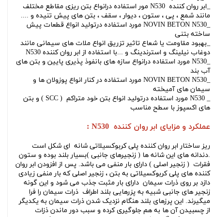
_
ابر روان کننده N530 مور استفاده در
انواع بتن ریزی مقاطع مختلف
مانند شمع ، پی ، ستون ، دیوار ، سقف ، بتن های پیش تنیده و ....
_NOVIN BETON
N530 مورد استفاده در
تولید انواع قطعات پیش
ساخته بتنی
_بهبود مقاومت یا شعاع تاثیر تزریق انواع ملات های سیمانی مانند
دوغاب نیلینگ و استرندینگ و ...با استفاده از
ابر روان کننده N530
_
N530 مورد استفاده در
انواع سازه های بانفوذ پذیری پایین و بتن های
آب بند
_
NOVIN BETON N530 مورد استفاده در
کنار انواع پوزولان ها و
سیمان های آمیخته
_
N530 مورد استفاده در
تولید انواع بتن خود متراکم ( SCC ) و بتن
های اکسپوز با سطح مناسب
عملکرد و مزایای
ابر روان کننده N530 :
ریز ساختار ابر روان کننده پلی کربوکسیلاتی شانه ای شکل است
.دندانه های این شانه ها ( زنجیرهای جانبی )بسیار بلند بوده و ستون
فقرات ( زنجیر اصلی ) دارای بار منفی می باشد. پس از افزودن ابر روان
کننده های پلی کربوکسیلاتی به بتن ، زنجیر اصلی که بار منفی زیادی
دازد بر روی ذرات سیمان دارای بار مثبت جذب می شود و این گونه
زنجیر های جانبی شبیه به پزرهایی بلند اطراف ذرات سیمان را فرا
میگیرند. این پرزهای بلند هنگام نزدیک شدن ذرات سیمان به یکدیگر
از چسبیدن آن ها به هم جلوگیری کرده و سبب دور ماندن ذزات