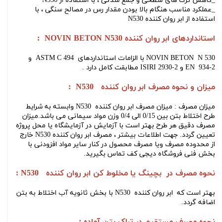
_کاهش ترک های سطحی و جمع شدگی ، با استفاده از
N530
_عملکرد مناسب هنگام بالا بودن مقدار رس در مصالح سنگی ، با
استفاده از
ابر روان کننده N530
استانداردهای
ابر روان کننده NOVIN BETON N530
:
NOVIN BETON N 530 با الزامات استانداردهای ASTM C 494 و
EN 934-2 و ISIRI 2930-2 مطابقت کامل دارد .
میزان و نحوه مصرف
ابر روان کننده N530
:
میزان مصرف : میزان مصرف
ابر روان کننده N530
وابسته به شرایط
طرح اختلاط بتن بین 0/15 الی 0/4 وزن مواد سیمانی می باشد.میزان
مصرف دقیق هر طرح بهتر است با آزمایش در آزمایشگاه یا محل پروژه
تعیین گردد. جهت اطلاعات بیشتر ، مصرف
ابر روان کننده N530
خارج
از محدوده مصرف ویا مصرف محصول در کنار سایر مواد افزودنی با
بخش فنی فروشگاه دیجی کف تماس بگیرید.
نحوه مصرف در بچینگ یا مخلوط کن
ابر روان کننده N530
:
بهتر است که
ابر روان کننده N530
با بخش ثانویه آب اختلاط به بتن
اضافه گردد.
نحوه مصرف مستقیم در تراک بتن آماده :