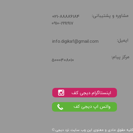
​021-88886184
مشاوره و پشتیبانی:
0910-1991917
ایمیل:
info.digikaf@gmail.com
مرکز پیام:
5000408010
واتس اپ دیجی کف
لیه حقوق مادی و معنوی این
وب سایت
نزد
دیجی
©.