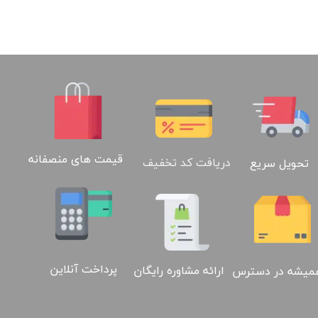
قیمت های منصفانه
دریافت کد تخفیف
تحویل سریع
پرداخت آنلاین
ارائه مشاوره رایگان
میشه در دسترس
02188886184