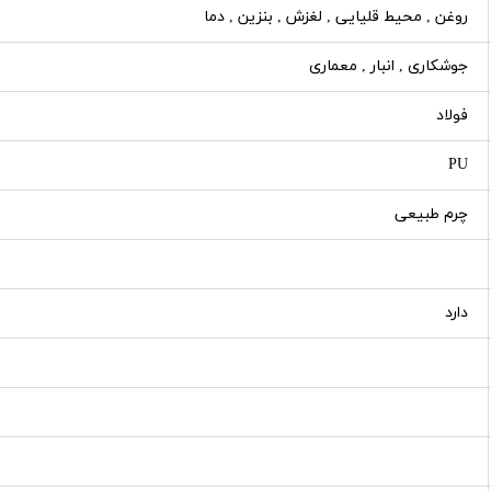
روغن , محیط قلیایی , لغزش , بنزین , دما
جوشکاری , انبار , معماری
فولاد
PU
چرم طبیعی
دارد