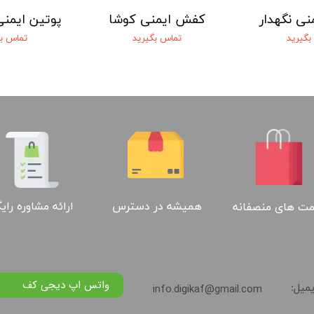
نی نگهدار
کفش ایمنی کوشا
بگیرید
تماس بگیرید
تماس بگ
ارائه مشاوره رای
همیشه در دسترس
ت های منصفانه
واتس اپ دیجی کف
info.digikaf@gmail.com
یمیل: