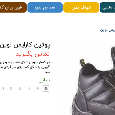
الیاف بتن
ملاتی
فوق روان کن
ضد یخ بتن
یمن نوین
پوتین کارایمن نوین
تماس بگیرید
در کفش نوین شکل ماهیچه و زیر
گویی با شکل کف پای هر فردی متنا
شد.
سایز
44
43
42
41
40
39