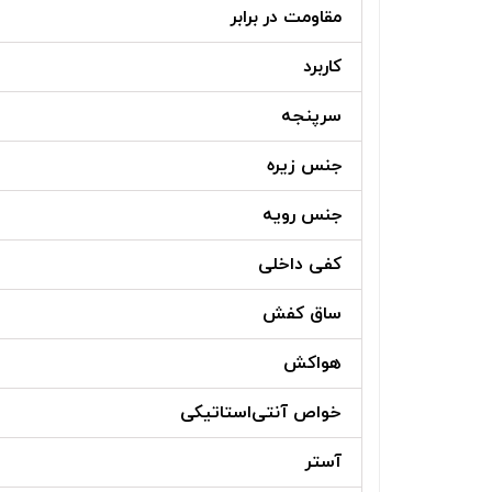
مقاومت در برابر
کاربرد
سرپنجه
جنس زیره
جنس رویه
کفی داخلی
ساق کفش
هواکش
خواص آنتی‌استاتیکی
آستر