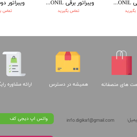
ویبراتور برقی JEONIL شاسی ثابت
ویبراتور برقی JEONIL شاسی گردون
ویبراتور دوشی 
بگیرید
تماس بگیرید
تماس بگ
ارائه مشاوره رای
همیشه در دسترس
ت های منصفانه
واتس اپ دیجی کف
info.digikaf@gmail.com
یمیل: