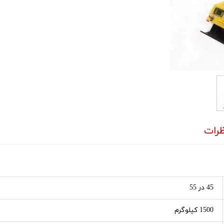
رات
45 در 55
1500 کیلوگرم