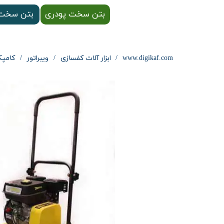
بتن سخت پودری
بتن سخت 
www.digikaf.com
ابزار آلات کفسازی
ویبراتور
کامپکتو