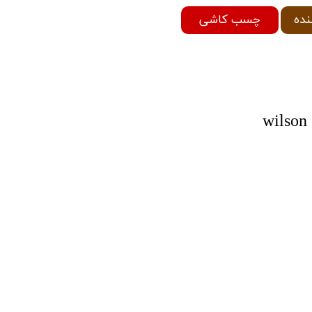
چسب کاشی
نده