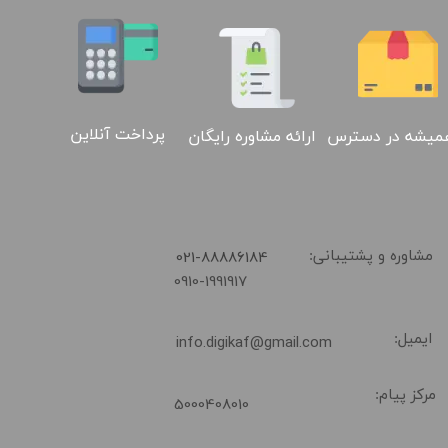
پرداخت آنلاین
ارائه مشاوره رایگان
میشه در دسترس
​021-88886184
مشاوره و پشتیبانی:
0910-1991917
ایمیل:
info.digikaf@gmail.com
02188886184
مرکز پیام:
5000408010