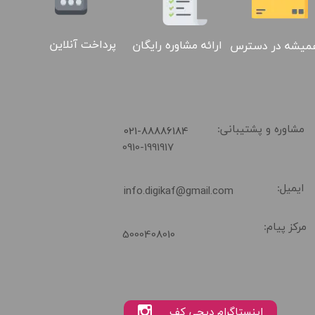
پرداخت آنلاین
ارائه مشاوره رایگان
میشه در دسترس
​021-88886184
مشاوره و پشتیبانی:
0910-1991917
ایمیل:
info.digikaf@gmail.com
مرکز پیام:
5000408010
02188886184