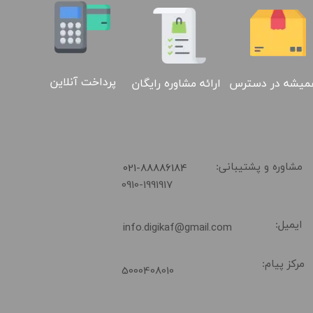
پرداخت آنلاین
ارائه مشاوره رایگان
میشه در دسترس
​021-88886184
مشاوره و پشتیبانی:
0910-1991917
ایمیل:
info.digikaf@gmail.com
مرکز پیام:
5000408010