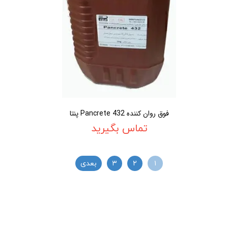
فوق روان کننده Pancrete 432 پنتا
تماس بگیرید
۱
۲
۳
بعدی
02188886184