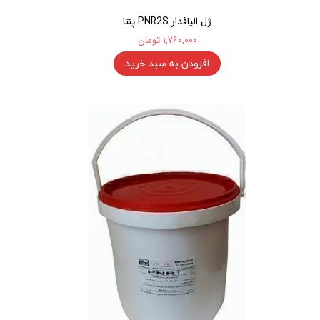
ژل الیافدار PNR2S پنتا
۱,۷۶۰,۰۰۰ تومان
افزودن به سبد خرید