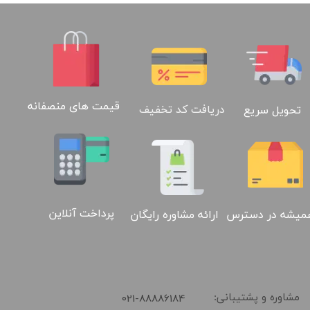
قیمت های منصفانه
دریافت کد تخفیف
تحویل سریع
پرداخت آنلاین
ارائه مشاوره رایگان
میشه در دسترس
​021-88886184
مشاوره و پشتیبانی: