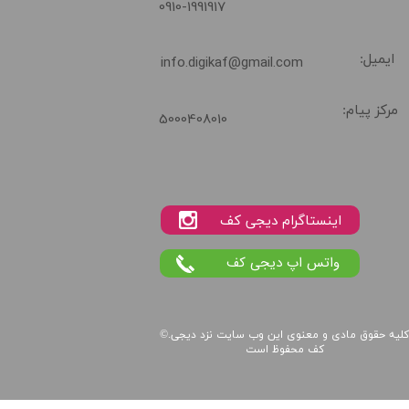
0910-1991917
ایمیل:
info.digikaf@gmail.com
مرکز پیام:
5000408010
واتس اپ دیجی کف
لیه حقوق مادی و معنوی این
وب سایت
نزد
دیجی
©.
کف
محفوظ است