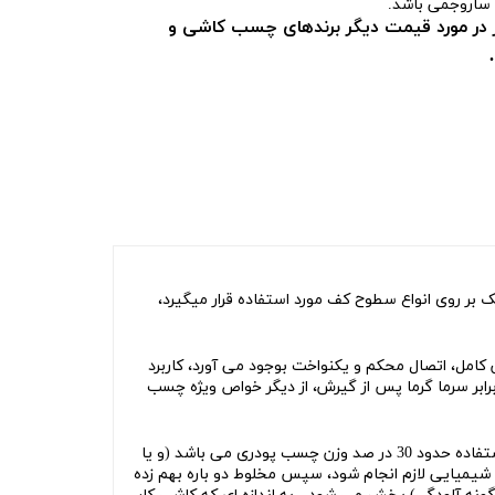
ساروجمی باشد.
در مورد قیمت دیگر برندهای چسب کاشی و
یک بر روی انواع سطوح کف مورد استفاده قرار میگیرد،
امل، اتصال محکم و یکنواخت بوجود می آورد، کاربرد
ابر سرما گرما پس از گیرش، از دیگر خواص ویژه چسب
ابتدا آب تمیز دارای حرارت متعادل (حدود 20 درجه سانتی گراد) به پودر چسب کاشی اضافه نموده و بهم زده می شود، میزان آب مورد استفاده حدود 30 در صد وزن چسب پودری می باشد (و یا
 آب، حدود 5-4 دقیقه تامل گردیده تا فعل و انفعالات شیمیایی لازم انجام شود، سپس مخلوط دو باره بهم زده