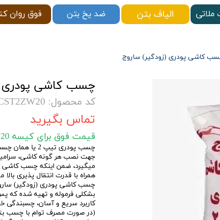
الیاف بتن
ملاتی
فوق روان کن
ضد یخ بتن
ب کاشی پودری (زودگیر) ساروج
چسب کاشی پودری (ز
کد محصول: CST2ZW20
تماس بگیرید
قیمت فوق برای کیسه 20 کیلویی می باشد .
چسب پودری تیپ 
جهت نصب هر گونه کاشی، سرامیک 
میگیرد، ضمن اینکه چسب کاشی پو
همراه با قدرت انتقال پذیری بالا م
چسب کاشی پودری (زودگیر) ساروج
بشکلی فرموله و تهیه شده که پس 
کاربرد سریع و آسان، چسبندگی خو
(در صورت مصرف توام با چسب بتن)،