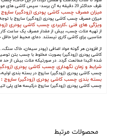
شود تا ملات یکدست و همگن گردد، در این حالت، چسب قاب
ظرف حداکثر 20 دقیقه به آن برسد- سپس کاشی های مورد نظر پس از پاک شدن از گرد و غبار (شستشو با آب بهترین روش است) روی سطح آغشته به چسب، چسبانده شوند.
میزان مصرف چسب کاشی پودری (زودگیر) ساروج :
میزان مصرف
چسب کاشی پودری (زودگیر) ساروج
با توجه به سط
ویژگی های فنی ،کاربردی چسب کاشی پودری (زودگ
از تهیه ملات چسب، بیش از مقدار مصرف یک ساعت کار خودد
مناسبی برای کاشی کاری نیستند. دمای محیط اجرا حاقل حدود 20 رجه سانتی گراد
از افزودن هر گونه مواد اضافی (پودر سیمان، خاک سنگ،...
کاشی پودری (زودگیر)
بصورت مخلوط با چسب بتن توصیه می 
شده اکیدا ممانعت گردد. در صورتیکه ملات بیش از حد م
شرایط و زمان نگهداری چسب کاشی پودری (زودگیر)
چسب کاشی پودری (زودگیر) ساروج
در بسته بندی اولیه،
بسته بندی چسب کاشی پودری (زودگیر) ساروج :
چسب کاشی پودری (زودگیر) ساروج در
کیسه های پلی اتیلن 25 کیلوگرمی می 
محصولات مرتبط