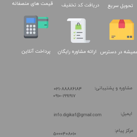
قیمت های منصفانه
دریافت کد تخفیف
تحویل سریع
پرداخت آنلاین
ارائه مشاوره رایگان
میشه در دسترس
​021-88886184
مشاوره و پشتیبانی:
0910-1991917
02188886184
ایمیل:
info.digikaf@gmail.com
مرکز پیام:
5000408010