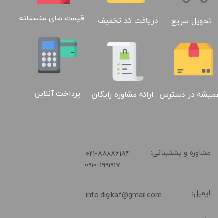
قیمت های منصفانه
دریافت کد تخفیف
تحویل سریع
پرداخت آنلاین
ارائه مشاوره رایگان
میشه در دسترس
​021-88886184
مشاوره و پشتیبانی:
0910-1991917
ایمیل:
info.digikaf@gmail.com