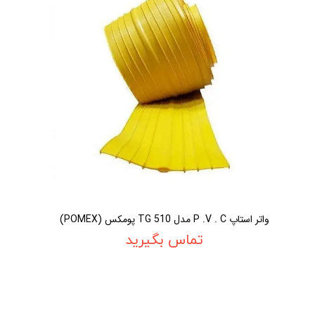
واتر استاپ P .V . C مدل TG 510 پومکس (POMEX)
تماس بگیرید