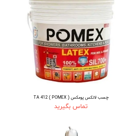
چسب لاتکس پومکس TA 412 ( POMEX )
تماس بگیرید