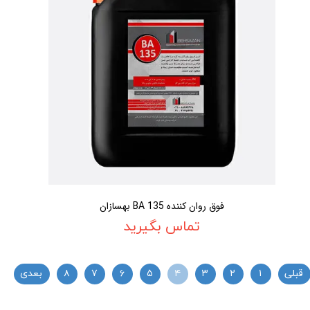
فوق روان کننده BA 135 بهسازان
تماس بگیرید
قبلی
۱
۲
۳
۴
۵
۶
۷
۸
بعدی