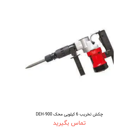
چکش تخريب 6 کيلويی محک DEH-900
تماس بگیرید