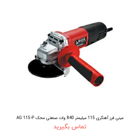
مينی فرز آهنگرى 115 ميليمتر 840 وات صنعتی محک AG 115-P
تماس بگیرید