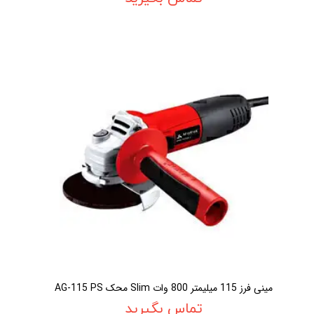
مينی فرز 115 ميليمتر 800 وات Slim محک AG-115 PS
تماس بگیرید