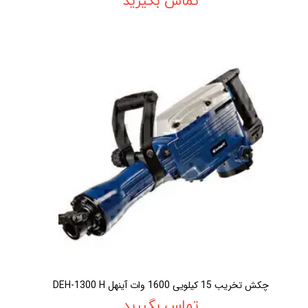
تماس بگیرید
چکش تخريب 15 کيلويی 1600 وات آينهل DEH-1300 H
تماس بگیرید