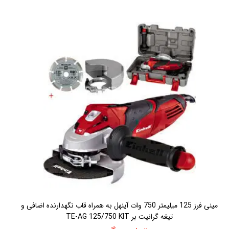
مينی فرز 125 ميليمتر 750 وات آينهل به همراه قاب نگهدارنده اضافی و
تيغه گرانيت بر TE-AG 125/750 KIT