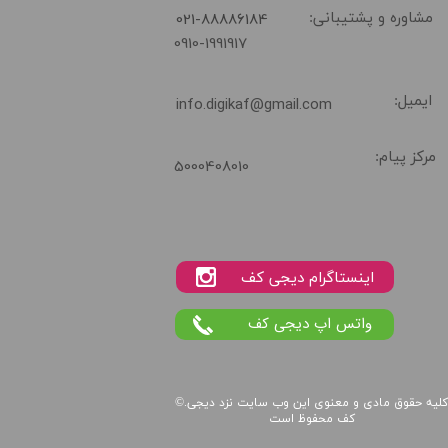
​021-88886184
مشاوره و پشتیبانی:
0910-1991917
ایمیل:
info.digikaf@gmail.com
مرکز پیام:
5000408010
واتس اپ دیجی کف
لیه حقوق مادی و معنوی این
وب سایت
نزد
دیجی
©.
کف
محفوظ است