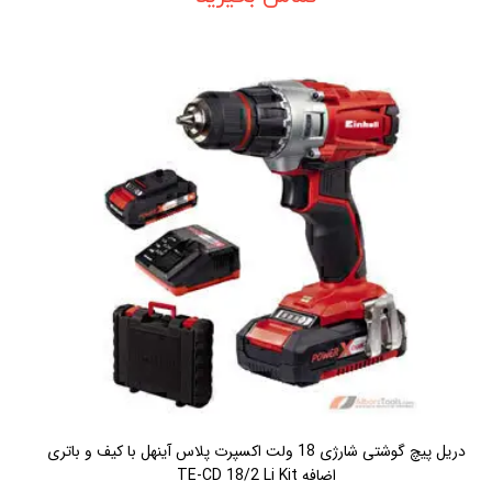
دريل پيچ گوشتی شارژی 18 ولت اکسپرت پلاس آينهل با کيف و باتری
اضافه TE-CD 18/2 Li Kit