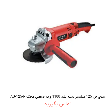
ميدی فرز 125 ميليمتر دسته بلند 1100 وات صنعتی محک AG-125-P
تماس بگیرید