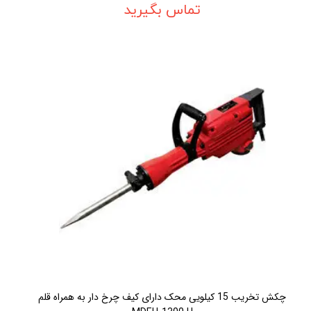
تماس بگیرید
چکش تخريب 15 کيلويی محک دارای کيف چرخ دار به همراه قلم