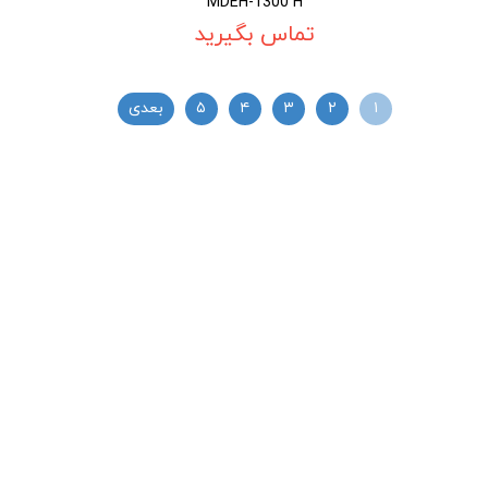
MDEH-1300 H
تماس بگیرید
۱
۲
۳
۴
۵
بعدی
02188886184