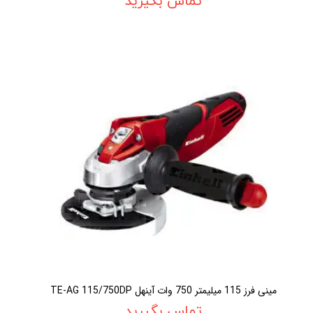
تماس بگیرید
مينی فرز 115 ميليمتر 750 وات آينهل TE-AG 115/750DP
تماس بگیرید