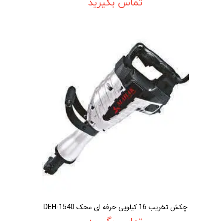
تماس بگیرید
چکش تخريب 16 کيلويی حرفه ای محک DEH-1540